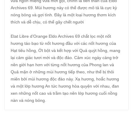
vừa ngon miệng vừa mời gọi, chính là tiền thân của Eldo
Archives 69. Mùi hương này có thể được mô tả là cực kỳ
nóng bỏng và gợi tình. Đây là một loại hương thơm kích
thích và dễ chịu, có thể gây chết người
Etat Libre d’Orange Eldo Archives 69 chắt lọc một nốt
hương táo bạo từ nốt hương đầu với các nốt hương của
Hạt tiêu hồng, Ớt bột và kết hợp với Quả quýt hồng, mang
lại cảm giác tươi mới và độc đáo. Cảm xúc ngày càng trở
nên giới hạn hơn với từng nốt hương của Phong lan và
Quả mận ở những mùi hương tiếp theo, như thể bị thôi
miên bởi mùi hương độc đáo này. Xạ hương, hoắc hương
và một lớp hương An tức hương hòa quyện với nhau, đan
xen những nốt cao và trầm tạo nên lớp hương cuối nồng
nàn và nóng bỏng.