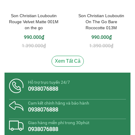
Son Christian Louboutin
Son Christian Louboutin
Rouge Velvet Matte 001M
On The Go Bare
on the go
Rococotte 013M
990.000₫
990.000₫
1.390.000₫
1.390.000₫
Xem Tất Cả
Hỗ trợ trực tuyến 24/7
0938076888
Cam kết chính hãng và bảo hành
0938076888
Giao hàng miễn phí trong 30phút
0938076888