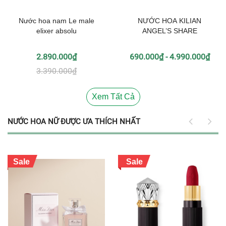
Nước hoa nam Le male
NƯỚC HOA KILIAN
elixer absolu
ANGEL’S SHARE
2.890.000₫
690.000₫ - 4.990.000₫
3.390.000₫
Xem Tất Cả
NƯỚC HOA NỮ ĐƯỢC ƯA THÍCH NHẤT
Sale
Sale