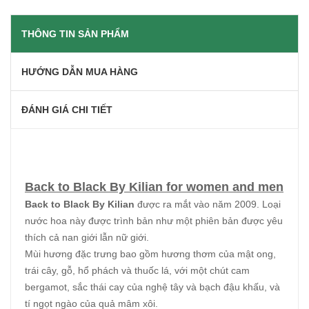
THÔNG TIN SẢN PHẨM
HƯỚNG DẪN MUA HÀNG
ĐÁNH GIÁ CHI TIẾT
Back to Black By Kilian for women and men
Back to Black By Kilian
được ra mắt vào năm 2009. Loại
nước hoa này được trình bản như một phiên bản được yêu
thích cả nan giới lẫn nữ giới.
Mùi hương đặc trưng bao gồm hương thơm của mật ong,
trái cây, gỗ, hổ phách và thuốc lá, với một chút cam
bergamot, sắc thái cay của nghệ tây và bạch đậu khấu, và
tí ngọt ngào của quả mâm xôi.