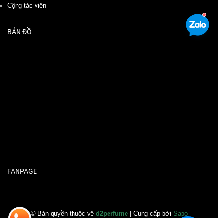
Cộng tác viên
BẢN ĐỒ
FANPAGE
© Bản quyền thuộc về
d2perfume
| Cung cấp bởi
Sapo