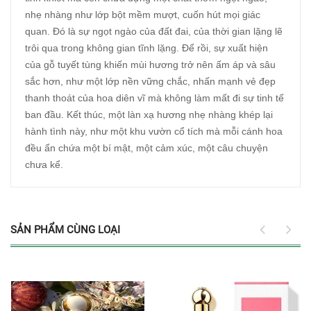
nhẹ nhàng như lớp bột mềm mượt, cuốn hút mọi giác
quan. Đó là sự ngọt ngào của đất đai, của thời gian lặng lẽ
trôi qua trong không gian tĩnh lặng. Để rồi, sự xuất hiện
của gỗ tuyết tùng khiến mùi hương trở nên ấm áp và sâu
sắc hơn, như một lớp nền vững chắc, nhấn mạnh vẻ đẹp
thanh thoát của hoa diên vĩ mà không làm mất đi sự tinh tế
ban đầu. Kết thúc, một làn xạ hương nhẹ nhàng khép lại
hành tình này, như một khu vườn cổ tích mà mỗi cánh hoa
đều ẩn chứa một bí mật, một cảm xúc, một câu chuyện
chưa kể.
SẢN PHẨM CÙNG LOẠI