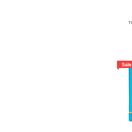
Lanvin
Lolita
T
Clive christian
Moschino
Montale
Sale
SON -MỸ PHẨM