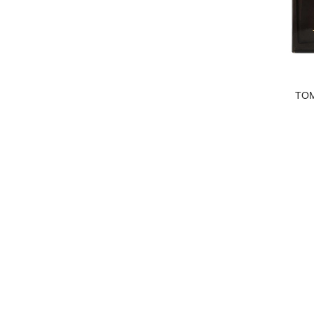
BURBERRY
Louis Vuitton
REPLICA MAISON MARTIN
TO
MARGIELA
BDK
DKNY
Loewe
MARC JACOBS
PARFUM DE MARLY