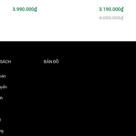
3.990.000₫
3.190.000₫
4.000.000₫
 SÁCH
BẢN ĐỒ
oán
uyển
nh
t
ng