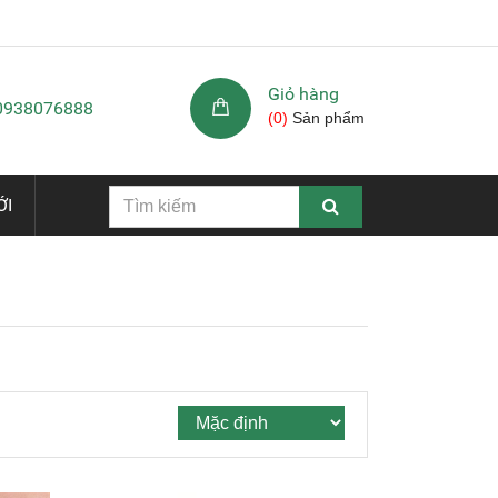
Giỏ hàng
 0938076888
(
0
)
Sản phẩm
ỚI