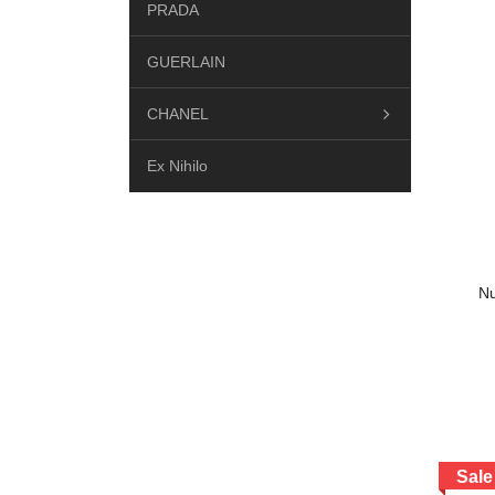
PRADA
GUERLAIN
CHANEL
Ex Nihilo
DIPTYQUE
Hermes
Nư
Yves saint laurent
Dior
LE LABO
Sale
MAISON FRANCIS KURKDJIAN