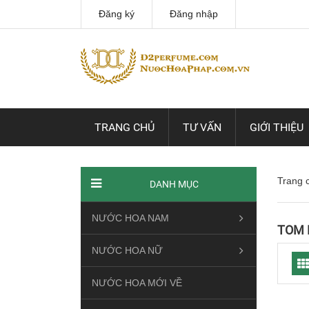
Đăng ký
Đăng nhập
TRANG CHỦ
TƯ VẤN
GIỚI THIỆU
Trang 
DANH MỤC
NƯỚC HOA NAM
TOM 
NƯỚC HOA NỮ
NƯỚC HOA MỚI VỀ