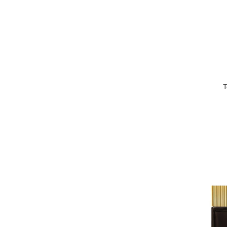
Salvatore
NARCISO RODRIGUEZ
Dsquared2
Xerjoff
T
JEAN PAUL GAULTIER
Dolce&Gabbana
Hugo Boss
MONT BLANC
TOM FORD
Ck