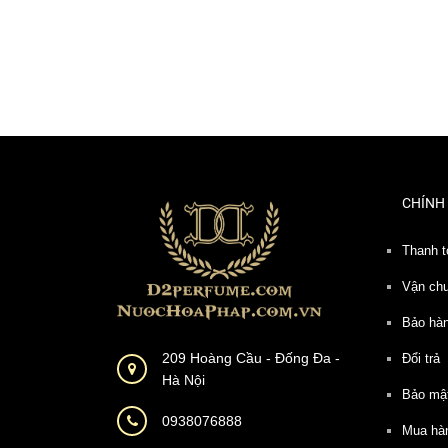
CHÍNH
Thanh t
Vận ch
Bảo hà
209 Hoàng Cầu - Đống Đa -
Đổi trả
Hà Nội
Bảo mậ
0938076888
Mua hà