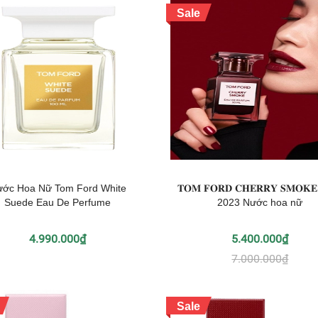
Sale
ớc Hoa Nữ Tom Ford White
𝐓𝐎𝐌 𝐅𝐎𝐑𝐃 𝐂𝐇𝐄𝐑𝐑𝐘 𝐒𝐌𝐎
Suede Eau De Perfume
2023 Nước hoa nữ
4.990.000₫
5.400.000₫
7.000.000₫
Sale