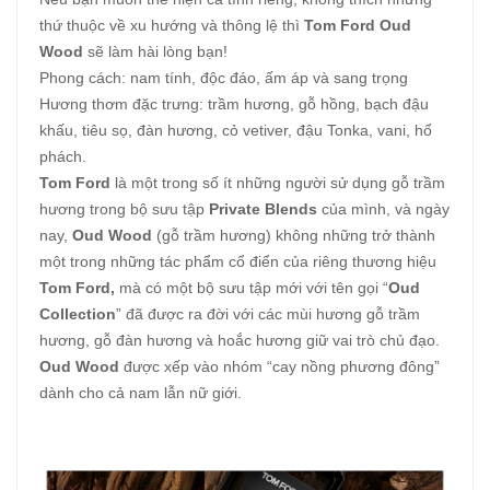
thứ thuộc về xu hướng và thông lệ thì
Tom Ford Oud
Wood
sẽ làm hài lòng bạn!
Phong cách: nam tính, độc đáo, ấm áp và sang trọng
Hương thơm đặc trưng: trầm hương, gỗ hồng, bạch đậu
khấu, tiêu sọ, đàn hương, cỏ vetiver, đậu Tonka, vani, hổ
phách.
Tom Ford
là một trong số ít những người sử dụng gỗ trầm
hương trong bộ sưu tập
Private Blends
của mình, và ngày
nay,
Oud Wood
(gỗ trầm hương) không những trở thành
một trong những tác phẩm cổ điển của riêng thương hiệu
Tom Ford,
mà có một bộ sưu tập mới với tên gọi “
Oud
Collection
” đã được ra đời với các mùi hương gỗ trầm
hương, gỗ đàn hương và hoắc hương giữ vai trò chủ đạo.
Oud Wood
được xếp vào nhóm “cay nồng phương đông”
dành cho cả nam lẫn nữ giới.