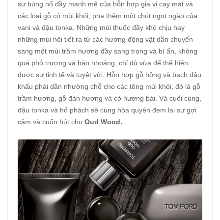
sự bùng nổ đầy mạnh mẽ của hỗn hợp gia vị cay mát và
các loại gỗ có mùi khói, pha thêm một chút ngọt ngào của
vani và đậu tonka. Những mùi thuốc đầy khó chịu hay
những mùi hôi tiết ra từ các hương động vật dần chuyển
sang một mùi trầm hương đầy sang trọng và bí ẩn, không
quá phô trương và hào nhoáng, chỉ đủ vừa để thể hiện
được sự tinh tế và tuyệt vời. Hỗn hợp gỗ hồng và bạch đậu
khấu phải dần nhường chỗ cho các tông mùi khói, đó là gỗ
trầm hương, gỗ đàn hương và cỏ hương bài. Và cuối cùng,
đậu tonka và hổ phách sẽ cùng hòa quyện đem lại sự gợi
cảm và cuốn hút cho
Oud Wood.