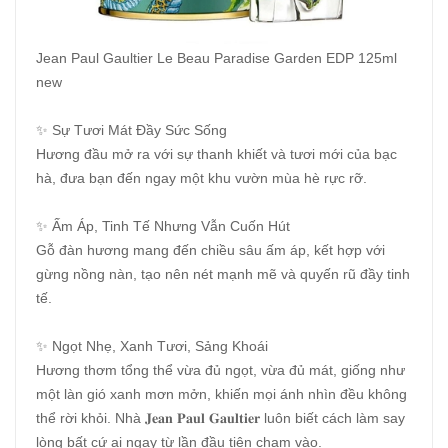
Jean Paul Gaultier Le Beau Paradise Garden EDP 125ml
new
✨ Sự Tươi Mát Đầy Sức Sống
Hương đầu mở ra với sự thanh khiết và tươi mới của bạc
hà, đưa bạn đến ngay một khu vườn mùa hè rực rỡ.
✨ Ấm Áp, Tinh Tế Nhưng Vẫn Cuốn Hút
Gỗ đàn hương mang đến chiều sâu ấm áp, kết hợp với
gừng nồng nàn, tạo nên nét mạnh mẽ và quyến rũ đầy tinh
tế.
✨ Ngọt Nhẹ, Xanh Tươi, Sảng Khoái
Hương thơm tổng thể vừa đủ ngọt, vừa đủ mát, giống như
một làn gió xanh mơn mởn, khiến mọi ánh nhìn đều không
thể rời khỏi. Nhà 𝐉𝐞𝐚𝐧 𝐏𝐚𝐮𝐥 𝐆𝐚𝐮𝐥𝐭𝐢𝐞𝐫 luôn biết cách làm say
lòng bất cứ ai ngay từ lần đầu tiên chạm vào.