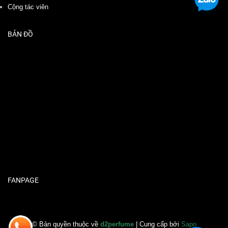
Cộng tác viên
BẢN ĐỒ
FANPAGE
© Bản quyền thuộc về
d2perfume
| Cung cấp bởi
Sapo