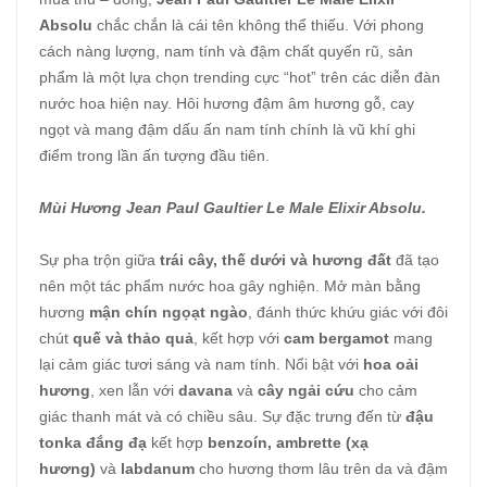
Absolu
chắc chắn là cái tên không thể thiếu. Với phong
cách nàng lượng, nam tính và đậm chất quyến rũ, sản
phẩm là một lựa chọn trending cực “hot” trên các diễn đàn
nước hoa hiện nay. Hôi hương đậm âm hương gỗ, cay
ngọt và mang đậm dấu ấn nam tính chính là vũ khí ghi
điểm trong lần ấn tượng đầu tiên.
Mùi Hương Jean Paul Gaultier Le Male Elixir Absolu.
Sự pha trộn giữa
trái cây, thế dưới và hương đất
đã tạo
nên một tác phẩm nước hoa gây nghiện. Mở màn bằng
hương
mận chín ngọạt ngào
, đánh thức khứu giác với đôi
chút
quế và thảo quả
, kết hợp với
cam bergamot
mang
lại cảm giác tươi sáng và nam tính. Nổi bật với
hoa oải
hương
, xen lẫn với
davana
và
cây ngải cứu
cho cảm
giác thanh mát và có chiều sâu. Sự đặc trưng đến từ
đậu
tonka đắng đạ
kết hợp
benzoín, ambrette (xạ
hương)
và
labdanum
cho hương thơm lâu trên da và đậm