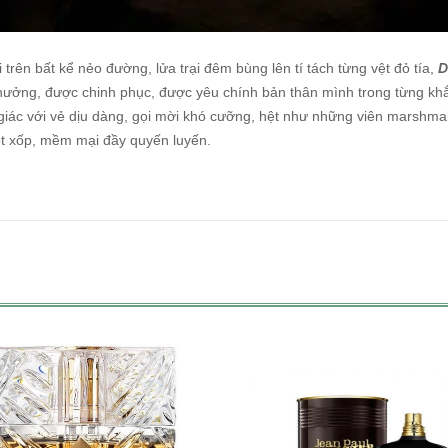
trên bất kể nẻo đường, lửa trại đêm bùng lên tí tách từng vệt đỏ tía,
D
 hưởng, được chinh phục, được yêu chính bản thân mình trong từng kh
iác với vẻ dịu dàng, gọi mời khó cưỡng, hệt như những viên marshma
ọt xốp, mềm mại đầy quyến luyến.