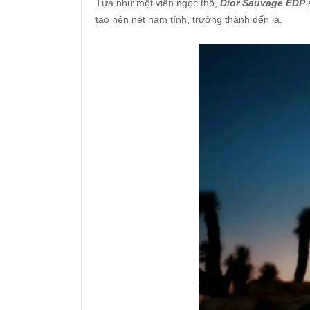
Tựa như một viên ngọc thô,
Dior Sauvage EDP
á
tạo nên nét nam tính, trưởng thành đến lạ.