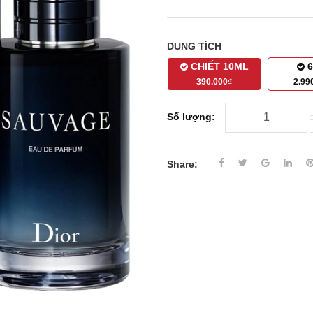
DUNG TÍCH
CHIẾT 10ML
6
390.000₫
2.99
Số lượng:
Share: