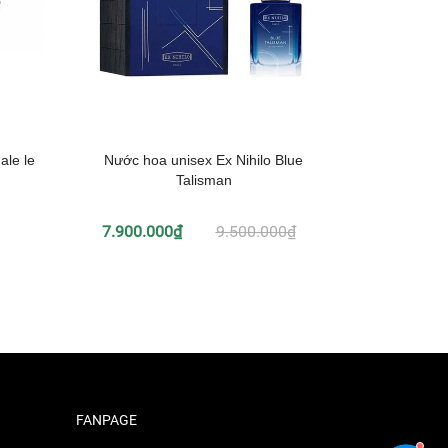
le le
Nước hoa unisex Ex Nihilo Blue
Nước ho
Talisman
Acqua di
7.900.000₫
9.500.000₫
2.790.0
FANPAGE