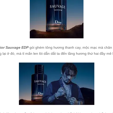
ior Sauvage EDP
gói ghém tông hương thanh cay, mộc mạc mà chân t
 lại ở đó, mà tỉ mẩn len lỏi dẫn dắt ta đến tầng hương thứ hai đầy m