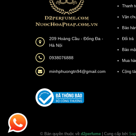
Thanh t
Vận ch
Bảo hà
209 Hoàng Cầu - Đống Đa -
Đổi trả
Hà Nội
Bảo mậ
0938076888
Mua hà
minhphuongtn94@gmail.com
Cộng tá
© Bản quyền thuộc về
d2perfume
| Cung cấp bởi
Sap