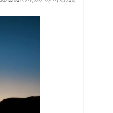
éo léo với chút cay nồng, ngọt nhẹ của gia vị,