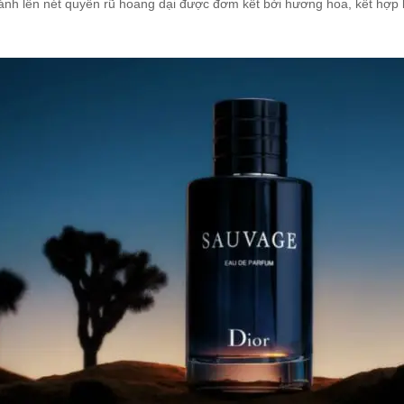
nh lên nét quyến rũ hoang dại được đơm kết bởi hương hoa, kết hợp kh