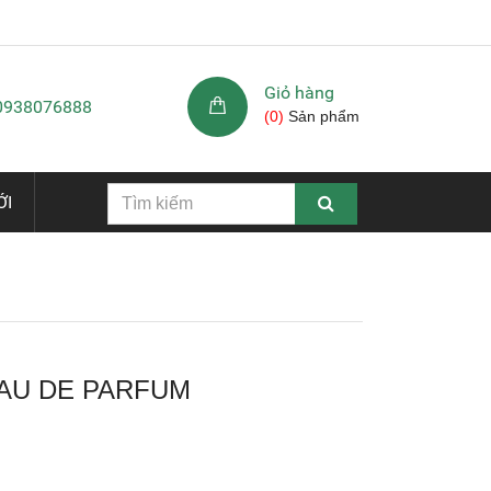
Giỏ hàng
 0938076888
(
0
)
Sản phẩm
ỚI
AU DE PARFUM