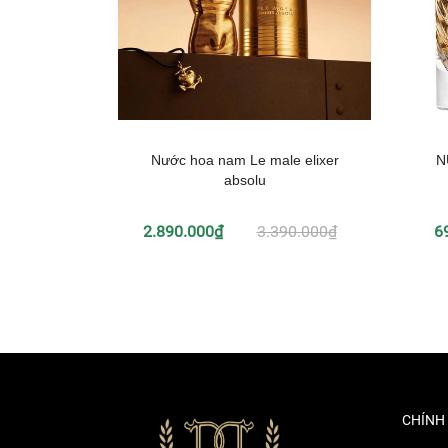
Nước hoa nam Le male elixer
N
absolu
2.890.000₫
3.390.000₫
6
CHÍNH