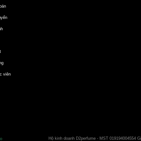
oán
uyển
nh
t
ng
c viên
Hộ kinh doanh D2perfume - MST 019194004554 
o