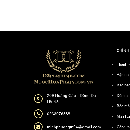
CHÍNH
Thanh t
Vận ch
Bảo hà
209 Hoàng Cầu - Đống Đa -
Đổi trả
Hà Nội
Bảo mậ
0938076888
Mua hà
minhphuongtn94@gmail.com
Cộng tá