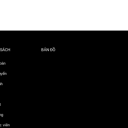
 SÁCH
BẢN ĐỒ
oán
uyển
nh
t
ng
c viên