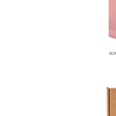
PARIS
Creed
Gucci
Versace
SCA
Armani
Roja
Kilian Paris
JO MALONE
Lancome