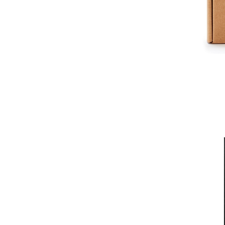
Salvatore
NARCISO RODRIGUEZ
Dsquared2
Xerjoff
JEAN PAUL GAULTIER
Dolce&Gabbana
Hugo Boss
MONT BLANC
TOM FORD
Ck