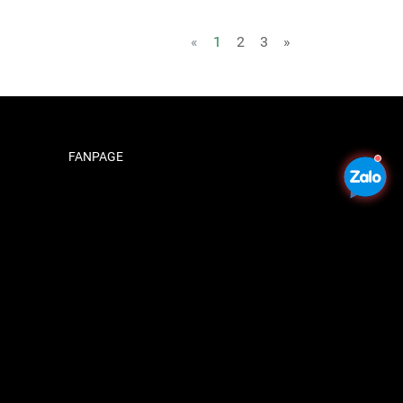
«
1
2
3
»
FANPAGE