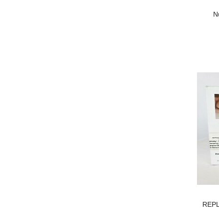
Lanvin
N
Lolita
Clive christian
Moschino
Montale
SON -MỸ PHẨM
REP