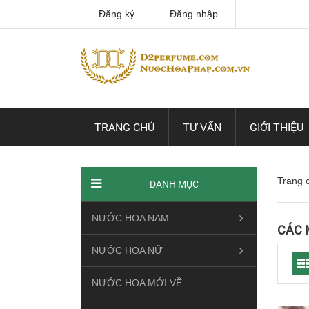
Đăng ký
Đăng nhập
TRANG CHỦ
TƯ VẤN
GIỚI THIỆU
Trang 
DANH MỤC
NƯỚC HOA NAM
CÁC 
NƯỚC HOA NỮ
NƯỚC HOA MỚI VỀ