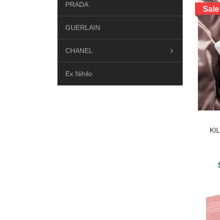
PRADA
Sale
GUERLAIN
CHANEL
Ex Nihilo
DIPTYQUE
Hermes
KI
Yves saint laurent
Dior
LE LABO
MAISON FRANCIS KURKDJIAN