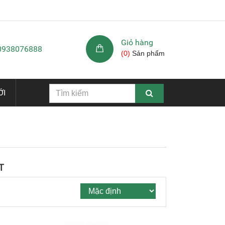
Giỏ hàng
 0938076888
(
0
)
Sản phẩm
ỚI
T