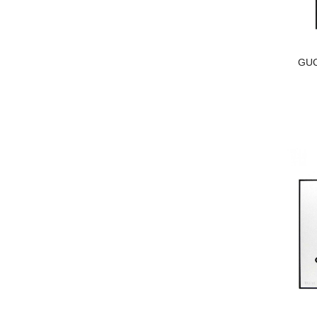
BURBERRY
Louis Vuitton
GUC
REPLICA MAISON MARTIN
MARGIELA
BDK
DKNY
Loewe
MARC JACOBS
PARFUM DE MARLY