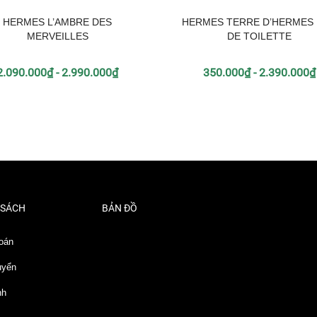
HERMES L’AMBRE DES
HERMES TERRE D’HERMES
MERVEILLES
DE TOILETTE
2.090.000₫ - 2.990.000₫
350.000₫ - 2.390.000₫
 SÁCH
BẢN ĐỒ
oán
uyển
nh