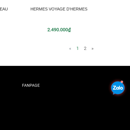
 EAU
HERMES VOYAGE D'HERMES
2.490.000₫
«
1
2
»
FANPAGE