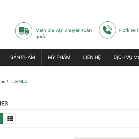
Miễn phí vận chuyển toàn
Hotline:
quốc
SẢN PHẨM
MỸ PHẨM
LIÊN HỆ
DỊCH VỤ M
chủ
/
HERMES
MES