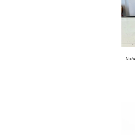
Salvatore
NARCISO RODRIGUEZ
Dsquared2
Xerjoff
JEAN PAUL GAULTIER
Nước
Dolce&Gabbana
Hugo Boss
MONT BLANC
TOM FORD
Ck