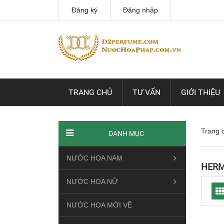
Đăng ký
Đăng nhập
TRANG CHỦ
TƯ VẤN
GIỚI THIỆU
Trang 
DANH MỤC
NƯỚC HOA NAM
HER
NƯỚC HOA NỮ
NƯỚC HOA MỚI VỀ