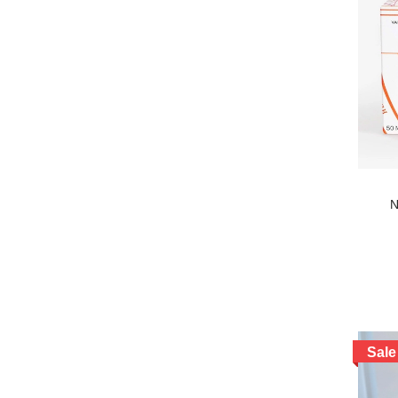
PARIS
Creed
Gucci
Versace
Armani
N
Roja
Kilian Paris
JO MALONE
Sale
Lancome