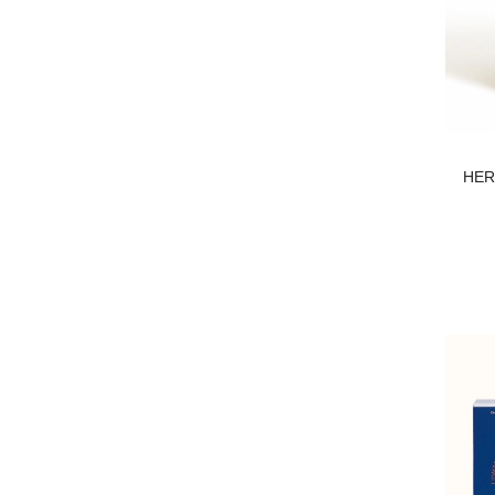
BURBERRY
Louis Vuitton
REPLICA MAISON MARTIN
HER
MARGIELA
BDK
DKNY
Loewe
MARC JACOBS
PARFUM DE MARLY