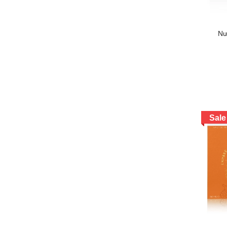
Nư
Sale