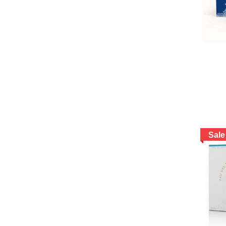
Lanvin
Lolita
Clive christian
Moschino
Montale
SON -MỸ PHẨM
Sale