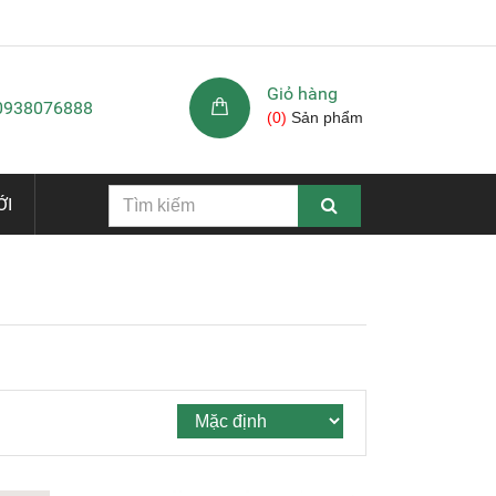
Giỏ hàng
 0938076888
(
0
)
Sản phẩm
ỚI