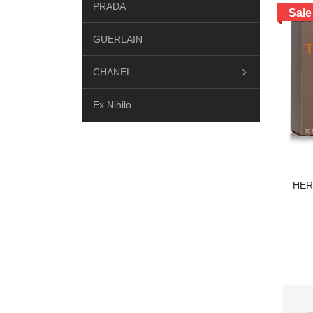
PRADA
Sale
GUERLAIN
CHANEL
Ex Nihilo
DIPTYQUE
Hermes
HER
Yves saint laurent
Dior
LE LABO
MAISON FRANCIS KURKDJIAN