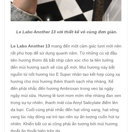
Le Labo Another 13 với thiết kế vô cùng đơn giản.
Le Labo Another 13
mang đến một cảm giác tươi mới nên
rất phù hợp để sử dụng quanh năm. Từ những cú xịt đầu
tiên hương thơm đã bắt nhịp cảm xúc cho ta liên tưởng
đến mùi hương sạch sẽ của gỗ mới. Mui hương này bắt
nguồn từ nốt hương Iso E Super nhân tạo kết hợp cùng xạ
hương cho mùi hương thêm thanh sạch nhẹ nhàng. Kế
đến phải nhắc đến hương Ambroxan trong veo lại ngậy
ngậy mùi sữa. Hương lê tươi mơn mởn nhẹ nhàng đan xen
trong sự tự nhiên, thanh mát của Amyl Salicylate điểm lên
da bạn. Cuối cùng phải nhắc đến hạt vông vang, hạt vông
vang lúc này đóng vai trò tạo nên sự ấn tượng cuốn hút tự
nhiên. Khiến bất cứ ai cũng phải ấn tượng bởi mùi hương
thoắt ẩn thoắt hiện trên da.