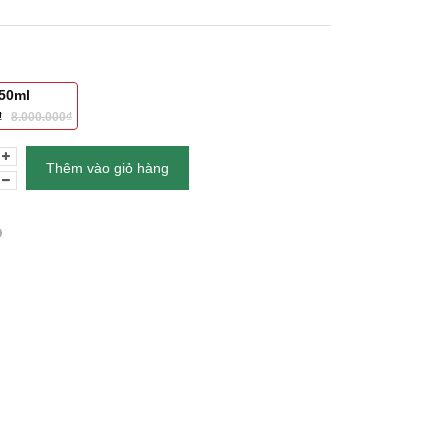
50ml
0₫
8.000.000₫
Thêm vào giỏ hàng