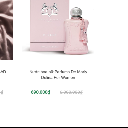
BAD
Nước hoa nữ Parfums De Marly
Nước hoa
Delina For Women
0₫
690.000₫
6.000.000₫
650.00