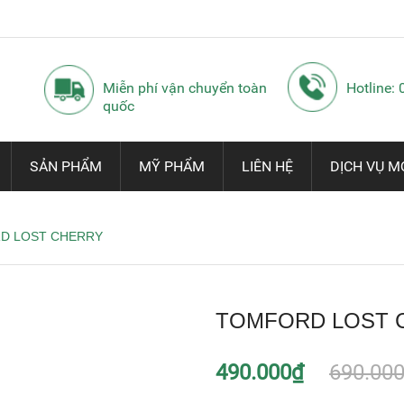
Miễn phí vận chuyển toàn
Hotline:
quốc
SẢN PHẨM
MỸ PHẨM
LIÊN HỆ
DỊCH VỤ M
D LOST CHERRY
TOMFORD LOST 
490.000₫
690.00