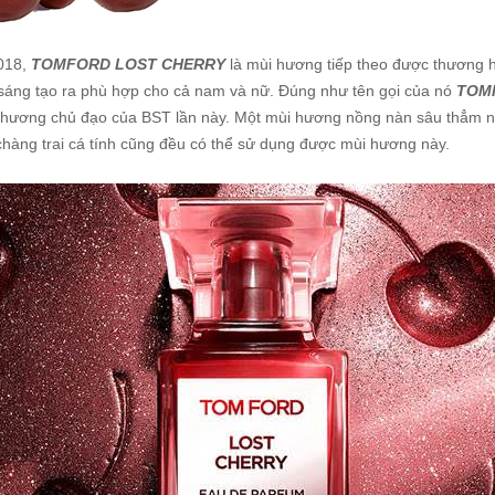
018,
TOMFORD LOST CHERRY
là mùi hương tiếp theo được thương h
sáng tạo ra phù hợp cho cả nam và nữ. Đúng như tên gọi của nó
TOM
ùi hương chủ đạo của BST lần này. Một mùi hương nồng nàn sâu thẳm nh
hàng trai cá tính cũng đều có thể sử dụng được mùi hương này.