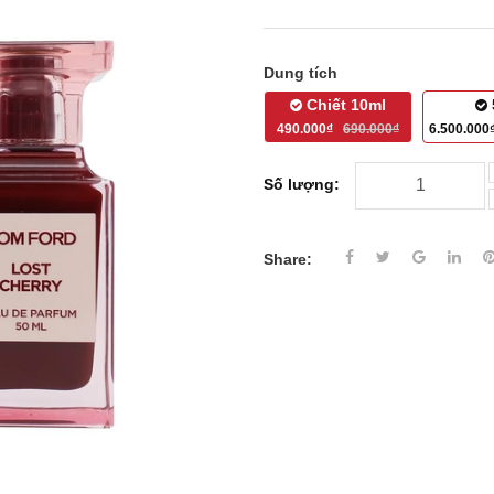
Dung tích
Chiết 10ml
490.000₫
690.000₫
6.500.00
Số lượng:
Share: