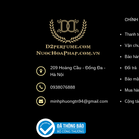
CHÍNH
Thanh t
Vận ch
Bảo hà
209 Hoàng Cầu - Đống Đa -
Đổi trả
Hà Nội
Bảo mậ
0938076888
Mua hà
minhphuongtn94@gmail.com
Cộng tá