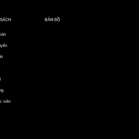
 SÁCH
BẢN ĐỒ
oán
uyển
nh
t
ng
c viên