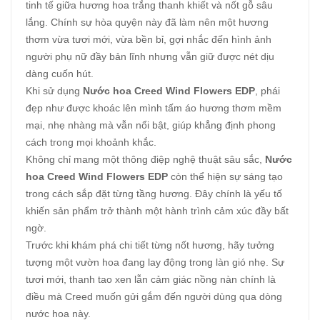
tinh tế giữa hương hoa trắng thanh khiết và nốt gỗ sâu
lắng. Chính sự hòa quyện này đã làm nên một hương
thơm vừa tươi mới, vừa bền bỉ, gợi nhắc đến hình ảnh
người phụ nữ đầy bản lĩnh nhưng vẫn giữ được nét dịu
dàng cuốn hút.
Khi sử dụng
Nước hoa Creed Wind Flowers EDP
, phái
đẹp như được khoác lên mình tấm áo hương thơm mềm
mại, nhẹ nhàng mà vẫn nổi bật, giúp khẳng định phong
cách trong mọi khoảnh khắc.
Không chỉ mang một thông điệp nghệ thuật sâu sắc,
Nước
hoa Creed Wind Flowers EDP
còn thể hiện sự sáng tạo
trong cách sắp đặt từng tầng hương. Đây chính là yếu tố
khiến sản phẩm trở thành một hành trình cảm xúc đầy bất
ngờ.
Trước khi khám phá chi tiết từng nốt hương, hãy tưởng
tượng một vườn hoa đang lay động trong làn gió nhẹ. Sự
tươi mới, thanh tao xen lẫn cảm giác nồng nàn chính là
điều mà Creed muốn gửi gắm đến người dùng qua dòng
nước hoa này.