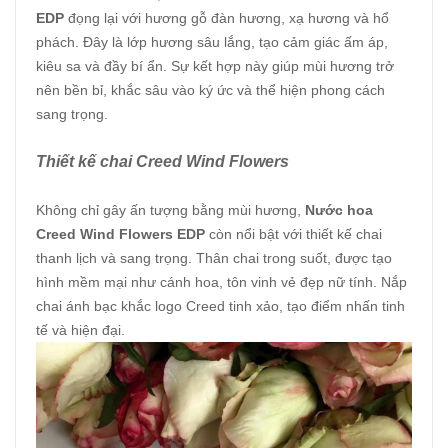
EDP
đọng lại với hương gỗ đàn hương, xạ hương và hổ
phách. Đây là lớp hương sâu lắng, tạo cảm giác ấm áp,
kiêu sa và đầy bí ẩn. Sự kết hợp này giúp mùi hương trở
nên bền bỉ, khắc sâu vào ký ức và thể hiện phong cách
sang trọng.
Thiết kế chai Creed Wind Flowers
Không chỉ gây ấn tượng bằng mùi hương,
Nước hoa
Creed Wind Flowers EDP
còn nổi bật với thiết kế chai
thanh lịch và sang trọng. Thân chai trong suốt, được tạo
hình mềm mại như cánh hoa, tôn vinh vẻ đẹp nữ tính. Nắp
chai ánh bạc khắc logo Creed tinh xảo, tạo điểm nhấn tinh
tế và hiện đại.