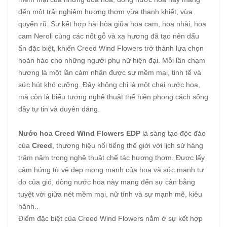
đến một trải nghiệm hương thơm vừa thanh khiết, vừa
quyến rũ. Sự kết hợp hài hòa giữa hoa cam, hoa nhài, hoa
cam Neroli cùng các nốt gỗ và xạ hương đã tạo nên dấu
ấn đặc biệt, khiến Creed Wind Flowers trở thành lựa chọn
hoàn hảo cho những người phụ nữ hiện đại. Mỗi lần chạm
hương là một lần cảm nhận được sự mềm mại, tinh tế và
sức hút khó cưỡng. Đây không chỉ là một chai nước hoa,
mà còn là biểu tượng nghệ thuật thể hiện phong cách sống
đầy tự tin và duyên dáng.
Nước hoa Creed Wind Flowers EDP
là sáng tạo độc đáo
của
Creed
, thương hiệu nổi tiếng thế giới với lịch sử hàng
trăm năm trong nghệ thuật chế tác hương thơm. Được lấy
cảm hứng từ vẻ đẹp mong manh của hoa và sức mạnh tự
do của gió, dòng nước hoa này mang đến sự cân bằng
tuyệt vời giữa nét mềm mại, nữ tính và sự mạnh mẽ, kiêu
hãnh..
Điểm đặc biệt của Creed Wind Flowers nằm ở sự kết hợp