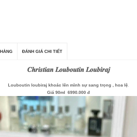
 HÀNG
ĐÁNH GIÁ CHI TIẾT
𝑪𝒉𝒓𝒊𝒔𝒕𝒊𝒂𝒏 𝑳𝒐𝒖𝒃𝒐𝒖𝒕𝒊𝒏 𝑳𝒐𝒖𝒃𝒊𝒓𝒂𝒋
Louboutin loubiraj khoác lên mình sự sang trọng , hoa lệ
.
Giá 90ml 6990.000 đ