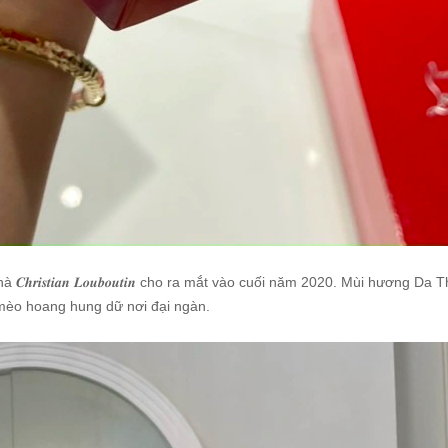
𝒉𝒓𝒊𝒔𝒕𝒊𝒂𝒏 𝑳𝒐𝒖𝒃𝒐𝒖𝒕𝒊𝒏 cho ra mắt vào cuối năm 2020. Mùi hương
 mèo hoang hung dữ nơi đại ngàn.