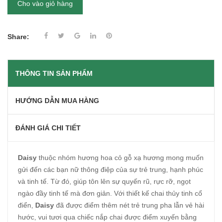
Cho vào giỏ hàng
Share:
THÔNG TIN SẢN PHẨM
HƯỚNG DẪN MUA HÀNG
ĐÁNH GIÁ CHI TIẾT
Daisy
thuộc nhóm hương hoa cỏ gỗ xạ hương mong muốn
gửi đến các bạn nữ thông điệp của sự trẻ trung, hạnh phúc
và tinh tế. Từ đó, giúp tôn lên sự quyến rũ, rực rỡ, ngọt
ngào đầy tinh tế mà đơn giản. Với thiết kế chai thủy tinh cổ
điển,
Daisy
đã được điểm thêm nét trẻ trung pha lẫn vẻ hài
hước, vui tươi qua chiếc nắp chai được điểm xuyến bằng