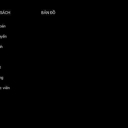
 SÁCH
BẢN ĐỒ
oán
uyển
nh
t
ng
c viên