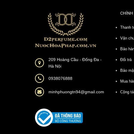
CHÍNH
Thanh t
Vận ch
Bảo hà
209 Hoàng Cầu - Đống Đa -
Đổi trả
Hà Nội
Bảo mậ
0938076888
Mua hà
minhphuongtn94@gmail.com
Cộng tá