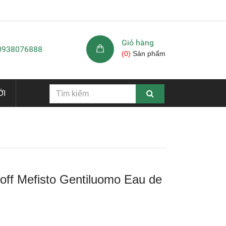
Giỏ hàng
 0938076888
(
0
)
Sản phẩm
ỚI
ff Mefisto Gentiluomo Eau de