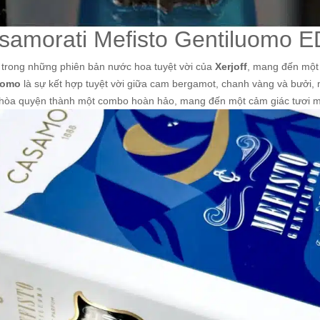
asamorati Mefisto Gentiluomo 
 trong những phiên bản nước hoa tuyệt vời của
Xerjoff
, mang đến một
uomo
là sự kết hợp tuyệt vời giữa cam bergamot, chanh vàng và bưởi, 
hòa quyện thành một combo hoàn hảo, mang đến một cảm giác tươi mát