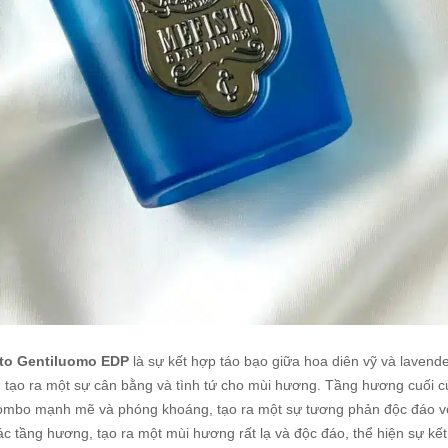
sto Gentiluomo EDP
là sự kết hợp táo bạo giữa hoa diên vỹ và lavend
ế, tạo ra một sự cân bằng và tình tứ cho mùi hương. Tầng hương cuối 
ombo mạnh mẽ và phóng khoáng, tạo ra một sự tương phản độc đáo vớ
c tầng hương, tạo ra một mùi hương rất lạ và độc đáo, thể hiện sự kế