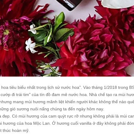
 hoa tiêu biểu nhất trong lịch sử nước hoa". Vào tháng 1/2018 trong 
 cướp đi trái tim" của tín đồ đam mê nước hoa. Nhà chế tạo ra mùi h
i nhưng mang mùi hương mãnh liệt khiến người khác không thể nào q
hững gió sương nuôi nấng chúng ta đến ngày hôm nay.
và đẹp. Có mùi hương của cam quýt rực rỡ nhưng không phải là mùi c
mùi hương của hoa Mộc Lan. Ở hương cuối vanilla ở đây không phải đ
t thúc hoàn mỹ.