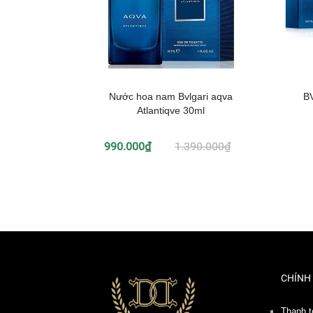
Nước hoa nam Bvlgari aqva
B
Atlantiqve 30ml
990.000₫
1.390.000₫
CHÍNH
Thanh t