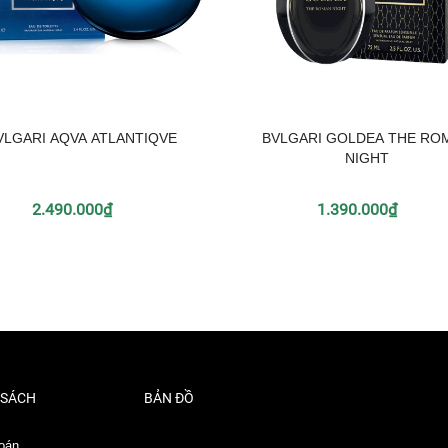
VLGARI AQVA ATLANTIQVE
BVLGARI GOLDEA THE RO
NIGHT
2.490.000₫
1.390.000₫
 SÁCH
BẢN ĐỒ
oán