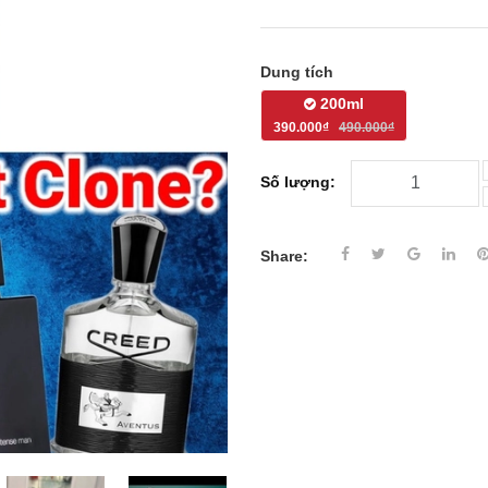
Dung tích
200ml
390.000₫
490.000₫
Số lượng:
Share: