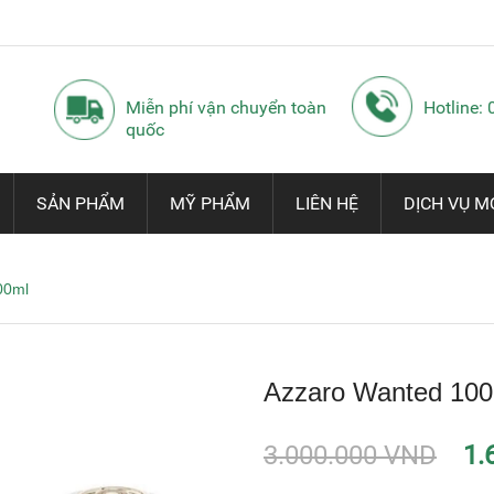
Miễn phí vận chuyển toàn
Hotline:
quốc
SẢN PHẨM
MỸ PHẨM
LIÊN HỆ
DỊCH VỤ M
00ml
Azzaro Wanted 100
3.000.000 VND
1.