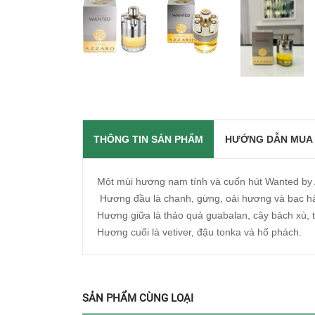
THÔNG TIN SẢN PHẨM
HƯỚNG DẪN MUA
Một mùi hương nam tính và cuốn hút Wanted by
Hương đầu là chanh, gừng, oải hương và bạc h
Hương giữa là thảo quả guabalan, cây bách xù, 
Hương cuối là vetiver, đậu tonka và hổ phách.
SẢN PHẨM CÙNG LOẠI