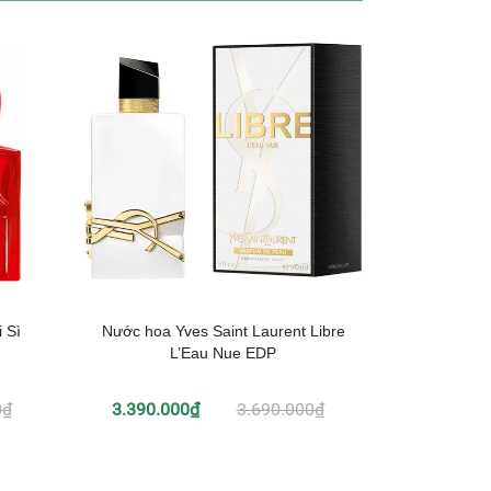
 Sì
Nước hoa Yves Saint Laurent Libre
Nước hoa 
L’Eau Nue EDP
Li
0₫
3.390.000₫
3.690.000₫
3.490.0