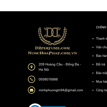
CHÍNH
Thanh t
Vận ch
Bảo hà
209 Hoàng Cầu - Đống Đa -
Đổi trả
Hà Nội
Bảo mậ
0938076888
Mua hà
minhphuongtn94@gmail.com
Cộng tá