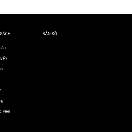
 SÁCH
BẢN ĐỒ
oán
uyển
nh
t
ng
c viên