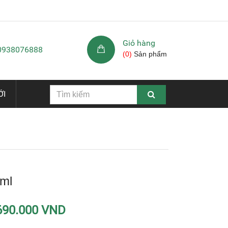
Giỏ hàng
 0938076888
(
0
)
Sản phẩm
ỚI
ml
690.000 VND