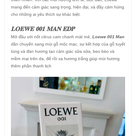
mang đến cảm giác sang trọng, hiện đại, và đầy cảm hứng
cho những ai yêu thích sự khác biệt.
𝐋𝐎𝐄𝐖𝐄 𝟎𝟎𝟏 𝐌𝐀𝐍 𝐄𝐃𝐏
Mở đầu với nốt citrus cam chanh mát mẻ,
Loewe 001 Man
dần chuyển sang mùi gỗ mộc mạc, sự kết hợp của gỗ tuyết
tùng và đàn hương tạo cảm giác sữa sữa, beo béo và
mềm mại trên da, để rồi xạ hương trắng giúp mùi hương
thêm phần thanh lịch