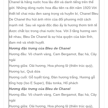
Chanel là hãng nước hoa lâu đời và danh tiếng trên thế
giới. Những dòng nước hoa đầu tiên ra đời năm 1920.Với
thiết kế chai màu đen sang trọng và huyền bí, Chanel Bleu
De Chanel thu hút ánh nhìn của đối phương một cách
mạnh mẽ. Sau vẻ ngoài độc đáo ấy là hương thơm tinh tế
được chắt lọc trong chai nước hoa. Với 3 tầng hương xen
kẽ nhau, Bleu De Chanel là sự hòa quyện của bản lĩnh,
đam mê và nhiệt huyết.
Hương đặc trưng của Bleu de Chanel
Hương đầu: Vỏ chanh vàng, Cam Bergamot, Bạc hà, Cây
ngải
Hương giữa: Oải hương, Hoa phong lữ (thiên trúc quỳ),
Hương lục, Quả dứa
Hương cuối: Gỗ tuyết tùng, Đàn hương trắng, Hương gỗ
tổng hợp (Iso E Super), Đậu tonka, Hổ phách
Hương đặc trưng của Bleu de Chanel
Hương đầu: Vỏ chanh vàng, Cam Bergamot, Bạc hà, Cây
ngải
Hương giữa: Oải hương, Hoa phong lữ (thiên trúc quỳ),