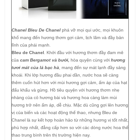
Chanel Bleu De Chanel
phá vỡ mọi qui ước, mọi khuôn
khổ mang đến hương thơm gợi cảm, lịch lãm và đầy bản
lĩnh của phái mạnh.
Bleu de Chanel
. Khởi đầu với hương thơm đầy đam mê
của
cam Bergamot và bưởi,
hòa quyện cùng với
hương
tươi mát của lá bạc hà
, mang đến sự mát lạnh đầy sảng
khoái. Khi lớp hương đầu phai dần, nước hoa sẽ càng
thêm cuốn hút hơn với mùi hương gợi cảm, ấm áp của hạt
đấu khấu và gừng. Hồ tiêu quyện với hương thơm nhẹ
nhàng của cỏ hương bài và hương hoa càng làm mùi
hương trở nên ấm áp, dễ chịu. Mặc dù cũng gợi lên hương
vị của biến và các hoạt động thể thao, nhưng Bleu de
Chanel là sự kết hợp hoàn hảo từ những hương vị tốt nhất,
phù hợp nhất, đẳng cấp hơn so với các dòng nước hoa thể
thao trung bình trên thị trường hiện nay.