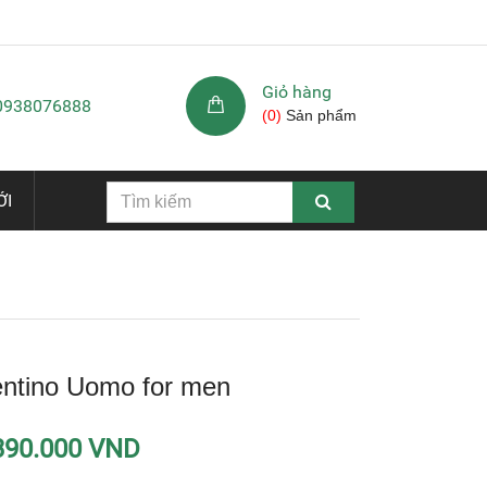
Giỏ hàng
 0938076888
(
0
)
Sản phẩm
ỚI
ntino Uomo for men
390.000 VND