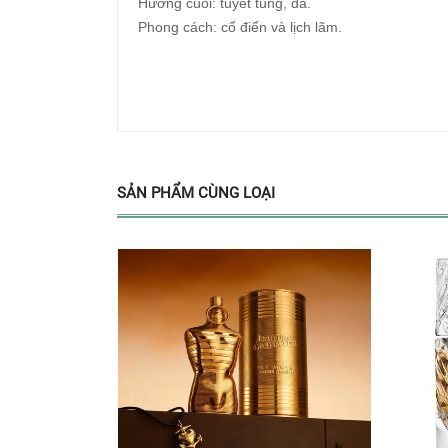
Hương cuối: tuyết tùng, da.
Phong cách: cổ điển và lịch lãm.
SẢN PHẨM CÙNG LOẠI