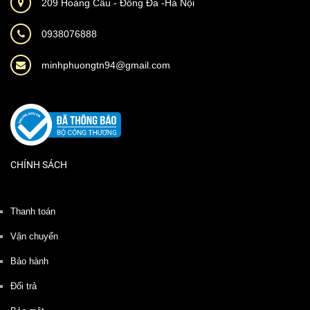
209 Hoàng Cầu - Đống Đa -Hà Nội
0938076888
minhphuongtn94@gmail.com
CHÍNH SÁCH
Thanh toán
Vận chuyển
Bảo hành
Đổi trả