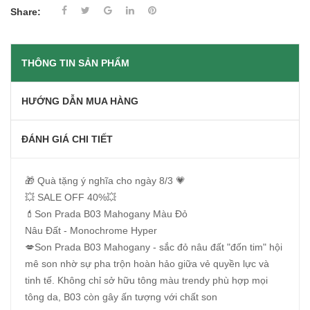
Share:
THÔNG TIN SẢN PHẨM
HƯỚNG DẪN MUA HÀNG
ĐÁNH GIÁ CHI TIẾT
🎁 Quà tặng ý nghĩa cho ngày 8/3 💗
💥 SALE OFF 40%💥
💄Son Prada B03 Mahogany Màu Đỏ
Nâu Đất - Monochrome Hyper
💋Son Prada B03 Mahogany - sắc đỏ nâu đất "đốn tim" hội
mê son nhờ sự pha trộn hoàn hảo giữa vẻ quyền lực và
tinh tế. Không chỉ sở hữu tông màu trendy phù hợp mọi
tông da, B03 còn gây ấn tượng với chất son