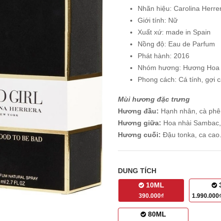
Nhãn hiệu: Carolina Herre
Giới tính: Nữ
Xuất xứ: made in Spain
Nồng độ: Eau de Parfum
Phát hành: 2016
Nhóm hương: Hương Hoa c
Phong cách: Cá tính, gợi c
Mùi hương đặc trưng
Hương đầu:
Hạnh nhân, cà phê
Hương giữa:
Hoa nhài Sambac, 
Hương cuối:
Đậu tonka, ca cao
DUNG TÍCH
10ML
390.000₫
1.990.00
80ML