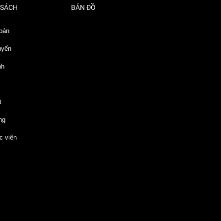
 SÁCH
BẢN ĐỒ
oán
uyển
nh
t
ng
c viên