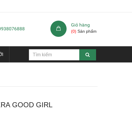
Giỏ hàng
 0938076888
(
0
)
Sản phẩm
ỚI
RA GOOD GIRL