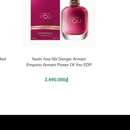
Red
Nước hoa Nữ Giorgio Armani
Nước hoa
Emporio Armani Power Of You EDP
Pas
2.690.000₫
3.290.0