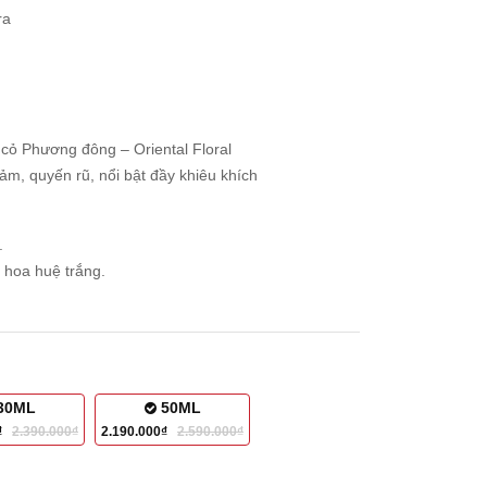
ra
ỏ Phương đông – Oriental Floral
ảm, quyến rũ, nổi bật đầy khiêu khích
.
hoa huệ trắng.
.
30ML
50ML
0₫
2.390.000₫
2.190.000₫
2.590.000₫