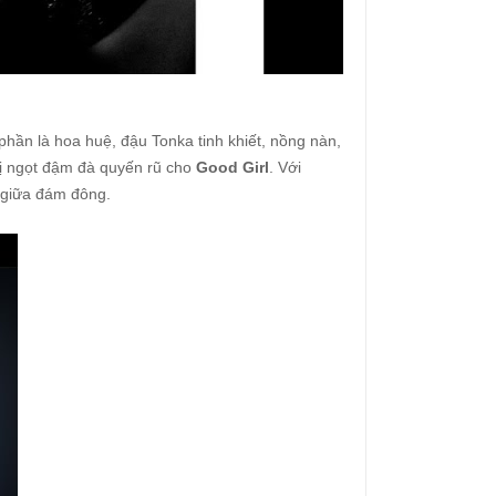
phần là hoa huệ, đậu Tonka tinh khiết, nồng nàn,
vị ngọt đậm đà quyến rũ cho
Good Girl
. Với
 giữa đám đông.