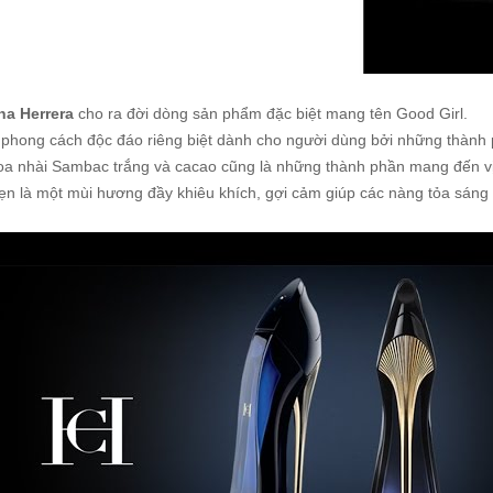
na Herrera
cho ra đời dòng sản phẩm đặc biệt mang tên Good Girl.
t phong cách độc đáo riêng biệt dành cho người dùng bởi những thành 
 Hoa nhài Sambac trắng và cacao cũng là những thành phần mang đến 
ẹn là một mùi hương đầy khiêu khích, gợi cảm giúp các nàng tỏa sáng