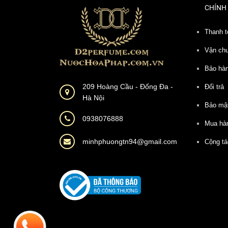
CHÍNH
Thanh t
Vận ch
Bảo hà
209 Hoàng Cầu - Đống Đa -
Đổi trả
Hà Nội
Bảo mậ
0938076888
Mua hà
minhphuongtn94@gmail.com
Cộng tá