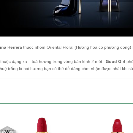
ina Herrera
thuộc nhóm Oriental Floral (Hương hoa cỏ phương đông) hư
thuộc dạng xa – toả hương trong vòng bán kính 2 mét.
Good Girl
phù
huệ trắng là hai hương bạn có thể dễ dàng cảm nhận được nhất khi s