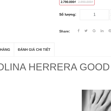
2.790.000₫
2.990.000₫
Số lượng:
Share:
 HÀNG
ĐÁNH GIÁ CHI TIẾT
OLINA HERRERA GOOD 