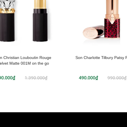
n Christian Louboutin Rouge
Son Charlotte Tilbury Patsy 
elvet Matte 001M on the go
90.000₫
1.390.000₫
490.000₫
990.000₫