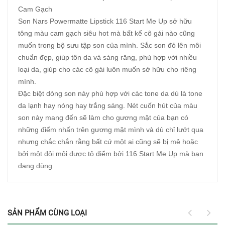
Cam Gạch
Son Nars Powermatte Lipstick 116 Start Me Up sở hữu
tông màu cam gạch siêu hot mà bất kể cô gái nào cũng
muốn trong bộ sưu tập son của mình. Sắc son đỏ lên môi
chuẩn đẹp, giúp tôn da và sáng răng, phù hợp với nhiều
loại da, giúp cho các cô gái luôn muốn sở hữu cho riêng
mình.
Đặc biệt dòng son này phù hợp với các tone da dù là tone
da lạnh hay nóng hay trắng sáng. Nét cuốn hút của màu
son này mang đến sẽ làm cho gương mặt của bạn có
những điểm nhấn trên gương mặt mình và dù chỉ lướt qua
nhưng chắc chắn rằng bất cứ một ai cũng sẽ bị mê hoặc
bởi một đôi môi được tô điểm bởi 116 Start Me Up mà bạn
đang dùng.
SẢN PHẨM CÙNG LOẠI