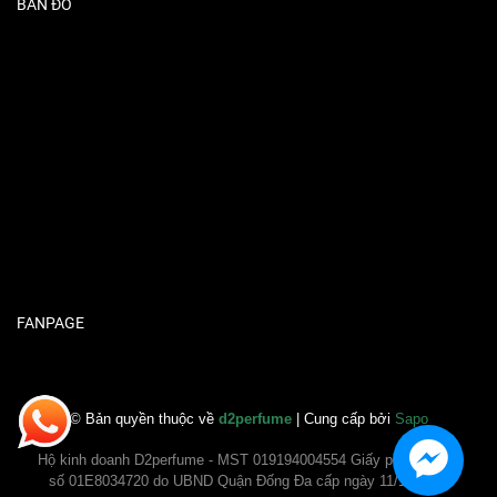
BẢN ĐỒ
FANPAGE
© Bản quyền thuộc về
d2perfume
| Cung cấp bởi
Sapo
Hộ kinh doanh D2perfume - MST 019194004554 Giấy phép ĐKKD
số 01E8034720 do UBND Quận Đống Đa cấp ngày 11/11/2020