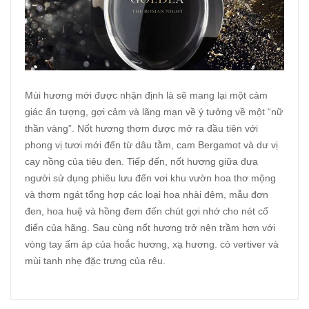
Mùi hương mới được nhận định là sẽ mang lại một cảm
giác ấn tượng, gợi cảm và lãng mạn về ý tưởng về một “nữ
thần vàng”. Nốt hương thơm được mở ra đầu tiên với
phong vị tươi mới đến từ dâu tằm, cam Bergamot và dư vị
cay nồng của tiêu đen. Tiếp đến, nốt hương giữa đưa
người sử dụng phiêu lưu đến vơi khu vườn hoa thơ mộng
và thơm ngát tổng hợp các loại hoa nhài đêm, mẫu đơn
đen, hoa huệ và hồng đem đến chút gợi nhớ cho nét cổ
điển của hãng. Sau cùng nốt hương trở nên trầm hơn với
vòng tay ấm áp của hoắc hương, xạ hương. cỏ vertiver và
mùi tanh nhẹ đặc trưng của rêu.