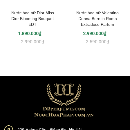
Nước hoa nữ Dior Miss
Nước hoa nữ Valentino
Dior Blooming Bouquet
Donna Born in Roma
EDT
Extradose Parfum
1.890.000₫
2.990.000₫
2.990.000₫
3.590.000₫
209 Hoàng Cầu - Đống Đa -Hà Nội