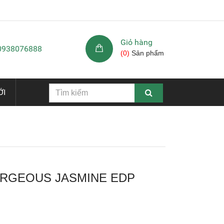
Giỏ hàng
 0938076888
(
0
)
Sản phẩm
ỚI
ORGEOUS JASMINE EDP