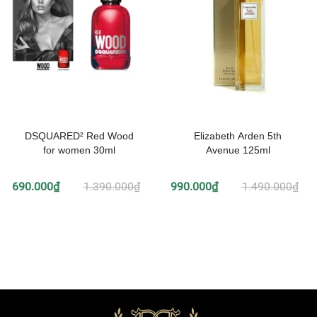
DSQUARED² Red Wood
Elizabeth Arden 5th
for women 30ml
Avenue 125ml
690.000₫
1.390.000₫
990.000₫
1.490.000₫