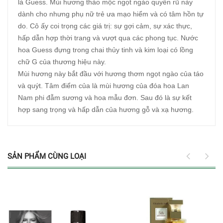
là Guess. Mùi hương thảo mộc ngọt ngào quyến rũ này
dành cho nhưng phụ nữ trẻ ưa mạo hiểm và có tâm hồn tự
do. Cô ấy coi trọng các giá trị: sự gợi cảm, sự xác thực,
hấp dẫn hợp thời trang và vượt qua các phong tục. Nước
hoa Guess đựng trong chai thủy tinh và kim loại có lồng
chữ G của thương hiệu này.
Mùi hương này bắt đầu với hương thơm ngọt ngào của táo
và quýt. Tâm điểm của là mùi hương của đóa hoa Lan
Nam phi đẫm sương và hoa mẫu đơn. Sau đó là sự kết
hợp sang trọng và hấp dẫn của hương gỗ và xạ hương.
SẢN PHẨM CÙNG LOẠI