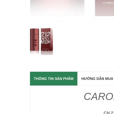
THÔNG TIN SẢN PHẨM
HƯỚNG DẪN MUA
CAROL
CH 21