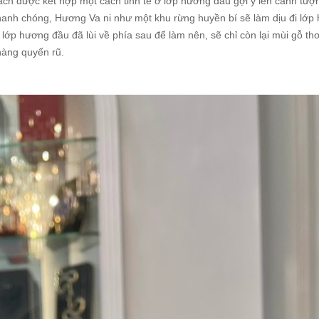
ch được kết hợp một cách tinh tế ở lớp hương đầu gợi ý lên cảnh tượ
hanh chóng, Hương Va ni như một khu rừng huyền bí sẽ làm dịu đi lớ
lớp hương đầu đã lùi về phía sau để làm nên, sẽ chỉ còn lại mùi gỗ t
hàng quyến rũ.