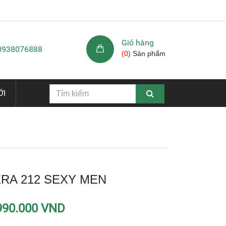
Giỏ hàng
 0938076888
(
0
)
Sản phẩm
ỚI
RA 212 SEXY MEN
990.000 VND