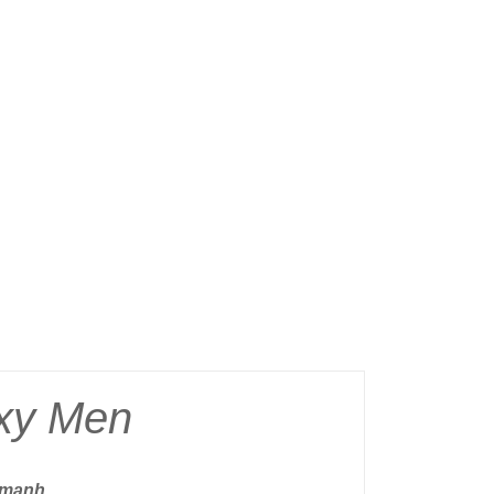
xy Men
i mạnh