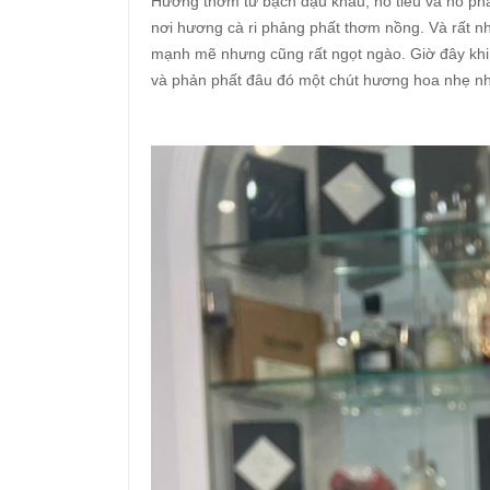
Hương thơm từ bạch đậu khấu, hồ tiêu và hổ phá
nơi hương cà ri phảng phất thơm nồng. Và rất n
mạnh mẽ nhưng cũng rất ngọt ngào. Giờ đây khi 
và phản phất đâu đó một chút hương hoa nhẹ n