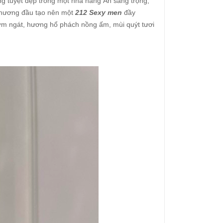
ng tuyệt đẹp trong một nhà hàng Ấn sang trọng,
p hương đầu tạo nên một
212 Sexy men
đầy
hơm ngát, hương hổ phách nồng ấm, mùi quýt tươi