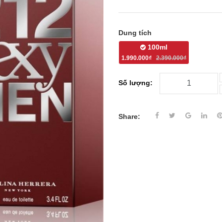
Dung tích
100ml
1.990.000₫
2.390.000₫
Số lượng:
Share: