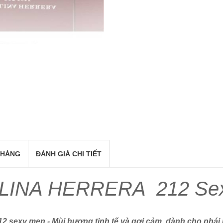
 HÀNG
ĐÁNH GIÁ CHI TIẾT
INA HERRERA 212 Se
2 sexy men - Mùi hương tinh tế và gợi cảm dành cho phá