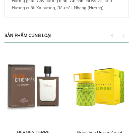
Hương giữa: Cây hương thảo, Gỗ cẩm lai Brazil, Tiêu
Hương cuối: Xạ hương, Rêu sồi, Nhang (Hương)
SẢN PHẨM CÙNG LOẠI
HERMES TERRE
Nước hoa Unisex Armaf