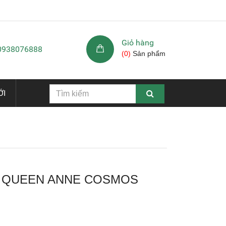
Giỏ hàng
 0938076888
(
0
)
Sản phẩm
ỚI
N QUEEN ANNE COSMOS