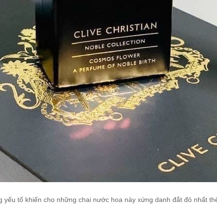
ng yếu tố khiến cho những chai nước hoa này xứng danh đắt đỏ nhất thế