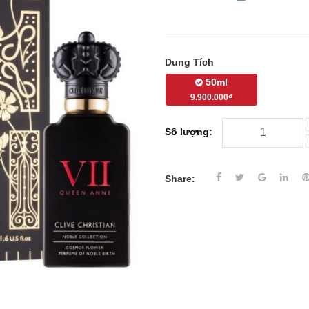
Dung Tích
50ml
9.900.000₫
Số lượng:
Share: