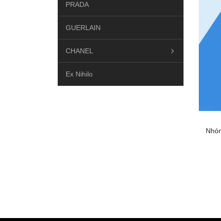
PRADA
GUERLAIN
CHANEL
Ex Nihilo
DIPTYQUE
Hermes
Nhóm
Yves saint laurent
Dior
LE LABO
MAISON FRANCIS KURKDJIAN