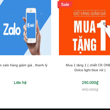
Sale
 zalo hàng giảm giá , thanh lý
Mua 1 tặng 1 ( chiết CK ON
Dolce light blue nữ )
Liên hệ
290.000₫
490.000₫