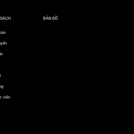
 SÁCH
BẢN ĐỒ
oán
uyển
nh
t
ng
c viên