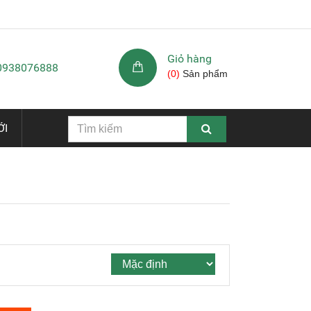
Giỏ hàng
 0938076888
(
0
)
Sản phẩm
ỚI