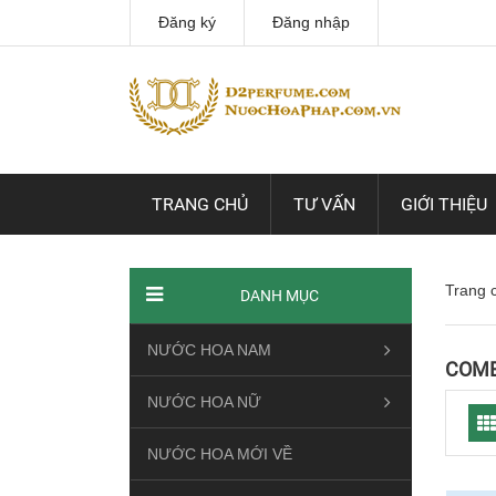
Đăng ký
Đăng nhập
TRANG CHỦ
TƯ VẤN
GIỚI THIỆU
Trang 
DANH MỤC
NƯỚC HOA NAM
COMB
NƯỚC HOA NỮ
NƯỚC HOA MỚI VỀ