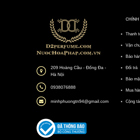
PARIS
CHÍNH
Creed
Thanh t
Gucci
Vận ch
Versace
Bảo hà
209 Hoàng Cầu - Đống Đa -
Đổi trả
Armani
Hà Nội
Bảo mậ
Roja
0938076888
Mua hà
Kilian Paris
minhphuongtn94@gmail.com
Cộng tá
JO MALONE
Lancome