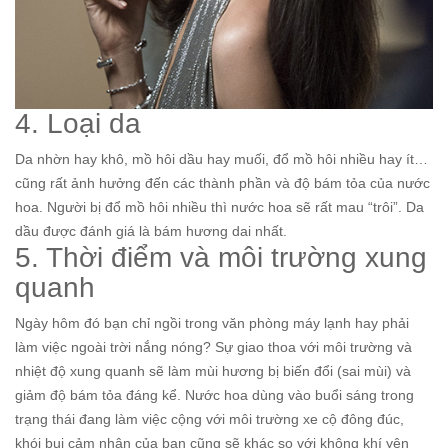
4. Loại da
Da nhờn hay khô, mồ hôi dầu hay muối, đổ mồ hôi nhiều hay ít…
cũng rất ảnh hưởng đến các thành phần và độ bám tỏa của nước
hoa. Người bị đổ mồ hôi nhiều thì nước hoa sẽ rất mau “trôi”. Da
dầu được đánh giá là bám hương dai nhất.
5. Thời điểm và môi trường xung
quanh
Ngày hôm đó bạn chỉ ngồi trong văn phòng máy lạnh hay phải
làm việc ngoài trời nắng nóng? Sự giao thoa với môi trường và
nhiệt độ xung quanh sẽ làm mùi hương bị biến đổi (sai mùi) và
giảm độ bám tỏa đáng kể. Nước hoa dùng vào buổi sáng trong
trạng thái đang làm việc cộng với môi trường xe cộ đông đúc,
khói bụi cảm nhận của bạn cũng sẽ khác so với không khí yên