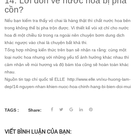
14. Lời đồn về nước hoa bị pha
cồn?
Nếu bạn kiểm tra thấy vỏ chai là hàng thật thì chất nước hoa bên
trong không thể bị pha trộn được. Vì thiết kế vòi xịt chỉ cho nước
hoa đi một chiều từ trong ra ngoài nên chuyện bơm dung dịch
khác ngược vào chai là chuyện bất khả thi.
Tổng hợp những kiến thức trên bạn sẽ nhận ra rằng: cùng một
loại nước hoa nhưng với những yếu tố ảnh hưởng khác nhau thì
cảm nhận về mùi hương và độ bám tỏa cũng sẽ hoàn toàn khác
nhau.
Nguồn tin tạp chí quốc tế ELLE http://www.elle.vn/xu-huong-lam-
dep/14-nguyen-nhan-khien-nuoc-hoa-chinh-hang-bi-bien-doi-mui
TAGS :
Share:
VIẾT BÌNH LUẬN CỦA BẠN: