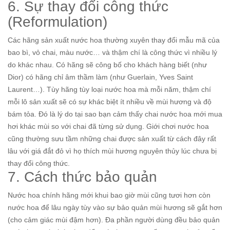
6. Sự thay đổi công thức
(Reformulation)
Các hãng sản xuất nước hoa thường xuyên thay đổi mẫu mã của
bao bì, vỏ chai, màu nước… và thậm chí là công thức vì nhiều lý
do khác nhau. Có hãng sẽ công bố cho khách hàng biết (như
Dior) có hãng chỉ âm thầm làm (như Guerlain, Yves Saint
Laurent…). Tùy hãng tùy loại nước hoa mà mỗi năm, thậm chí
mỗi lô sản xuất sẽ có sự khác biệt ít nhiều về mùi hương và độ
bám tỏa. Đó là lý do tại sao bạn cảm thấy chai nước hoa mới mua
hơi khác mùi so với chai đã từng sử dụng. Giới chơi nước hoa
cũng thường sưu tầm những chai được sản xuất từ cách đây rất
lâu với giá đắt đỏ vì họ thích mùi hương nguyên thủy lúc chưa bị
thay đổi công thức.
7. Cách thức bảo quản
Nước hoa chính hãng mới khui bao giờ mùi cũng tươi hơn còn
nước hoa để lâu ngày tùy vào sự bảo quản mùi hương sẽ gắt hơn
(cho cảm giác mùi đậm hơn). Đa phần người dùng đều bảo quản