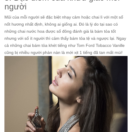
người
Mũi của mỗi người sẽ đặc biệt nhạy cảm hoặc chai lì với một số
nốt hương nhất định, không ai giống ai. Đó là lý do tại sao có
những chai nước hoa được số đông đánh giá là bám tỏa tốt
nhưng với số ít người thì cảm thấy bám tỏa tệ và ngược lại. Ngay
cả những chai bám tỏa khét tiếng như Tom Ford Tobacco Vanille
cũng bị nhiều người phàn nàn là mới xịt 1 tiếng đã tan mất mùi!