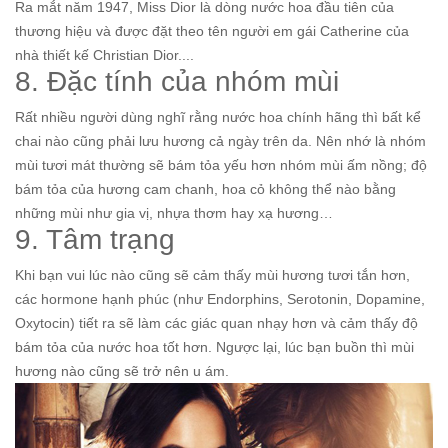
Ra mắt năm 1947, Miss Dior là dòng nước hoa đầu tiên của
thương hiệu và được đặt theo tên người em gái Catherine của
nhà thiết kế Christian Dior....
8. Đặc tính của nhóm mùi
Rất nhiều người dùng nghĩ rằng nước hoa chính hãng thì bất kể
chai nào cũng phải lưu hương cả ngày trên da. Nên nhớ là nhóm
mùi tươi mát thường sẽ bám tỏa yếu hơn nhóm mùi ấm nồng; độ
bám tỏa của hương cam chanh, hoa cỏ không thể nào bằng
những mùi như gia vị, nhựa thơm hay xạ hương…
9. Tâm trạng
Khi bạn vui lúc nào cũng sẽ cảm thấy mùi hương tươi tắn hơn,
các hormone hạnh phúc (như Endorphins, Serotonin, Dopamine,
Oxytocin) tiết ra sẽ làm các giác quan nhạy hơn và cảm thấy độ
bám tỏa của nước hoa tốt hơn. Ngược lại, lúc bạn buồn thì mùi
hương nào cũng sẽ trở nên u ám.