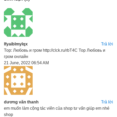
lfyaiblmylqx
Trả lời
Тор: Любовь и гром http://clck.ru/rbT4C Тор Любовь и
гром онлайн
21 June, 2022 06:54 AM
dương văn thanh
Trả lời
em muốn làm cộng tác viên của shop tư vấn giúp em nhé
shop