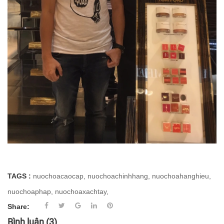
TAGS :
nuochoacaocap
,
nuochoachinhhang
,
nuochoahanghieu
,
nuochoaphap
,
nuochoaxachtay
,
Share:
Bình luận
(3)