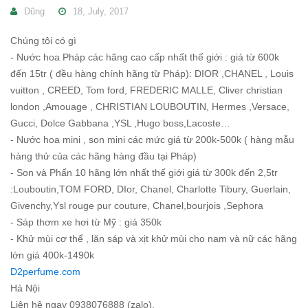
Dũng
18, July, 2017
Chúng tôi có gì
- Nước hoa Pháp các hãng cao cấp nhất thế giới : giá từ 600k
đến 15tr ( đều hàng chính hãng từ Pháp): DIOR ,CHANEL , Louis
vuitton , CREED, Tom ford, FREDERIC MALLE, Cliver christian
london ,Amouage , CHRISTIAN LOUBOUTIN, Hermes ,Versace,
Gucci, Dolce Gabbana ,YSL ,Hugo boss,Lacoste…
- Nước hoa mini , son mini các mức giá từ 200k-500k ( hàng mẫu
hàng thử của các hãng hàng đầu tại Pháp)
- Son và Phấn 10 hãng lớn nhất thế giới giá từ 300k đến 2,5tr
:Louboutin,TOM FORD, DIor, Chanel, Charlotte Tibury, Guerlain,
Givenchy,Ysl rouge pur couture, Chanel,bourjois ,Sephora
- Sáp thơm xe hơi từ Mỹ : giá 350k
- Khử mùi cơ thể , lăn sáp và xịt khử mùi cho nam và nữ các hãng
lớn giá 400k-1490k
D2perfume.com
Hà Nội
Liên hệ ngay 0938076888 (zalo),