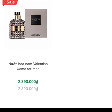
Sale
Nước hoa nam Valentino
Uomo for men
2.390.000₫
2.890.000₫