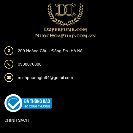
209 Hoàng Cầu - Đống Đa -Hà Nội
0938076888
minhphuongtn94@gmail.com
CHÍNH SÁCH