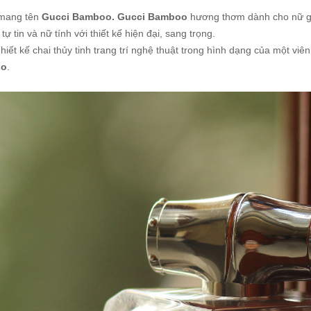
 mang tên
Gucci Bamboo. Gucci
Bamboo
hương thơm dành cho nữ giớ
ự tin và nữ tính với thiết kế hiện đại, sang trọng.
Thiết kế chai thủy tinh trang trí nghệ thuật trong hình dạng của một v
oo
.