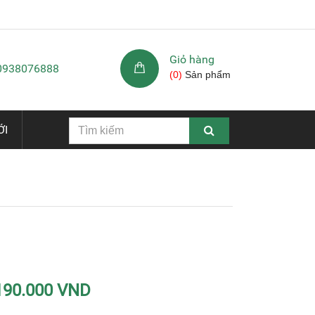
Giỏ hàng
 0938076888
(
0
)
Sản phẩm
ỚI
190.000 VND