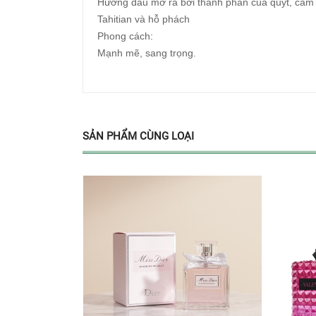
Hương đầu mở ra bởi thành phần của quýt, cam 
Tahitian và hỗ phách
Phong cách:
Mạnh mẽ, sang trọng.
SẢN PHẨM CÙNG LOẠI