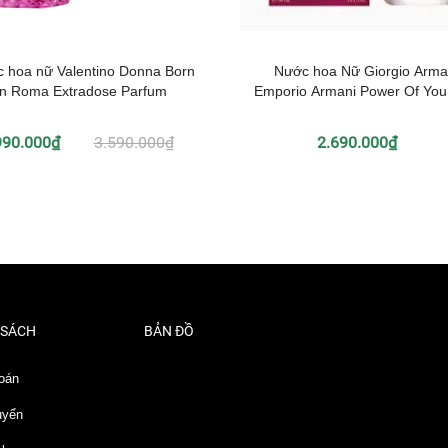
 hoa nữ Valentino Donna Born
Nước hoa Nữ Giorgio Arma
in Roma Extradose Parfum
Emporio Armani Power Of Yo
990.000₫
3.590.000₫
2.690.000₫
 SÁCH
BẢN ĐỒ
oán
uyển