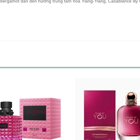
bergamot dẫn đến hương trung tâm hoa Ylang-Ylang, Casablance lily 