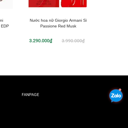
ni
Nước hoa nữ Giorgio Armani Sì
Nước ho
u EDP
Passione Red Musk
3.290.000₫
3.990.000₫
2
FANPAGE