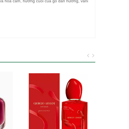
và hoa cam, hương cuối của gỗ đàn hương, vani