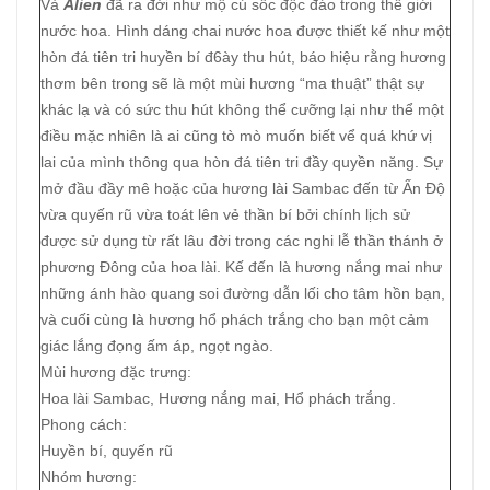
Và
Alien
đã ra đời như mộ cú sốc độc đáo trong thế giới
nước hoa. Hình dáng chai nước hoa được thiết kế như một
hòn đá tiên tri huyền bí đ6ày thu hút, báo hiệu rằng hương
thơm bên trong sẽ là một mùi hương “ma thuật” thật sự
khác lạ và có sức thu hút không thể cưỡng lại như thể một
điều mặc nhiên là ai cũng tò mò muốn biết vể quá khứ vị
lai của mình thông qua hòn đá tiên tri đầy quyền năng. Sự
mở đầu đầy mê hoặc của hương lài Sambac đến từ Ấn Độ
vừa quyến rũ vừa toát lên vẻ thần bí bởi chính lịch sử
được sử dụng từ rất lâu đời trong các nghi lễ thần thánh ở
phương Đông của hoa lài. Kế đến là hương nắng mai như
những ánh hào quang soi đường dẫn lối cho tâm hồn bạn,
và cuối cùng là hương hổ phách trắng cho bạn một cảm
giác lắng đọng ấm áp, ngọt ngào.
Mùi hương đặc trưng:
Hoa lài Sambac, Hương nắng mai, Hổ phách trắng.
Phong cách:
Huyền bí, quyến rũ
Nhóm hương: