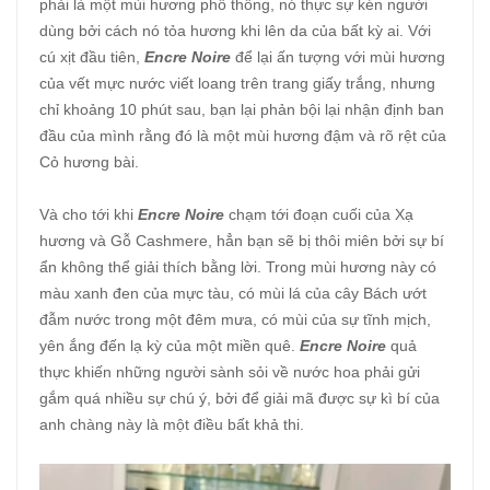
phải là một mùi hương phổ thông, nó thực sự kén người
dùng bởi cách nó tỏa hương khi lên da của bất kỳ ai. Với
cú xịt đầu tiên,
Encre Noire
để lại ấn tượng với mùi hương
của vết mực nước viết loang trên trang giấy trắng, nhưng
chỉ khoảng 10 phút sau, bạn lại phản bội lại nhận định ban
đầu của mình rằng đó là một mùi hương đậm và rõ rệt của
Cỏ hương bài.
Và cho tới khi
Encre Noire
chạm tới đoạn cuối của Xạ
hương và Gỗ Cashmere, hẳn bạn sẽ bị thôi miên bởi sự bí
ẩn không thể giải thích bằng lời. Trong mùi hương này có
màu xanh đen của mực tàu, có mùi lá của cây Bách ướt
đẫm nước trong một đêm mưa, có mùi của sự tĩnh mịch,
yên ắng đến lạ kỳ của một miền quê.
Encre Noire
quả
thực khiến những người sành sỏi về nước hoa phải gửi
gắm quá nhiều sự chú ý, bởi để giải mã được sự kì bí của
anh chàng này là một điều bất khả thi.