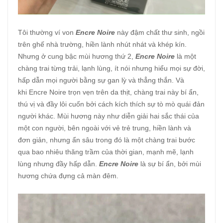
Tôi thường ví von
Encre Noire
này đậm chất thư sinh, ngồi
trên ghế nhà trường, hiền lành nhút nhát và khép kín.
Nhưng ở cung bậc mùi hương thứ 2,
Encre Noire
là một
chàng trai từng trải, lạnh lùng, ít nói nhưng hiểu mọi sự đời,
hấp dẫn mọi người bằng sự gan lỳ và thẳng thắn. Và
khi Encre Noire trọn vẹn trên da thịt, chàng trai này bí ẩn,
thú vị và đầy lôi cuốn bởi cách kích thích sự tò mò quái đản
người khác. Mùi hương này như diễn giải hai sắc thái của
một con người, bên ngoài với vẻ trẻ trung, hiền lành và
đơn giản, nhưng ẩn sâu trong đó là một chàng trai bước
qua bao nhiêu thăng trầm của thời gian, mạnh mẽ, lạnh
lùng nhưng đầy hấp dẫn.
Encre Noire
là sự bí ẩn, bởi mùi
hương chứa đựng cả màn đêm.