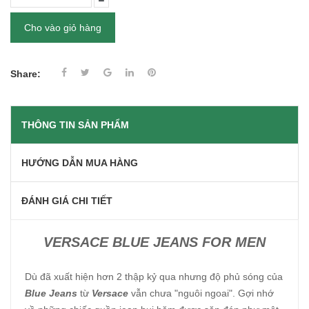
Cho vào giỏ hàng
Share:
THÔNG TIN SẢN PHẨM
HƯỚNG DẪN MUA HÀNG
ĐÁNH GIÁ CHI TIẾT
VERSACE BLUE JEANS FOR MEN
Dù đã xuất hiện hơn 2 thập kỷ qua nhưng độ phủ sóng của
Blue Jeans
từ
Versace
vẫn chưa "nguôi ngoai". Gợi nhớ