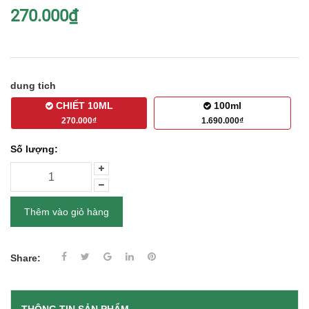
270.000₫
dung tich
CHIẾT 10ML
100ml
270.000₫
1.690.000₫
Số lượng:
Thêm vào giỏ hàng
Share: