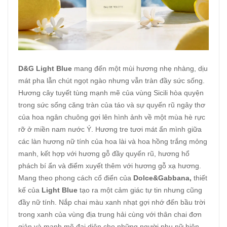
D&G Light Blue
mang đến một mùi hương nhẹ nhàng, dịu
mát pha lẫn chút ngọt ngào nhưng vẫn tràn đầy sức sống.
Hương cây tuyết tùng mạnh mẽ của vùng Sicili hòa quyện
trong sức sống căng tràn của táo và sự quyến rũ ngây thơ
của hoa ngân chuông gợi lên hình ảnh về một mùa hè rực
rỡ ở miền nam nước Ý. Hương tre tươi mát ẩn mình giữa
các làn hương nữ tính của hoa lài và hoa hồng trắng mỏng
manh, kết hợp với hương gỗ đầy quyến rũ, hương hổ
phách bí ẩn và điểm xuyết thêm với hương gỗ xạ hương.
Mang theo phong cách cổ điển của
Dolce&Gabbana,
thiết
kế của
Light Blue
tạo ra một cảm giác tự tin nhưng cũng
đầy nữ tính. Nắp chai màu xanh nhạt gợi nhớ đến bầu trời
trong xanh của vùng địa trung hải cùng với thân chai đơn
giản và mạnh mẽ đại diện cho những người phụ nữ hiện