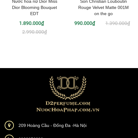
Nước hoa nữ Dior Miss
Son Christian Louboutin
Dior Blooming Bouquet
Rouge Velvet Matte 001M
EDT
on the go
1.890.000₫
990.000₫
1.390.000₫
2.990.000₫
209 Hoàng Cầu - Đống Đa -Hà Nội