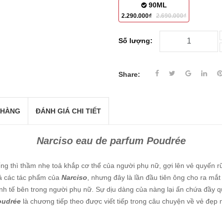
90ML
2.290.000₫
2.690.000₫
Số lượng:
Share:
 HÀNG
ĐÁNH GIÁ CHI TIẾT
Narciso eau de parfum Poudrée
ng thì thầm nhẹ toả khắp cơ thể của người phụ nữ, gợi lên vẻ quyến rũ
cả các tác phẩm của
Narciso
, nhưng đây là lần đầu tiên ông cho ra mắt
 tinh tế bên trong người phụ nữ. Sự dịu dàng của nàng lại ẩn chứa đầy
oudrée
là chương tiếp theo được viết tiếp trong câu chuyện về vẻ đẹp 