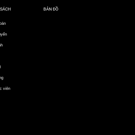
 SÁCH
BẢN ĐỒ
oán
uyển
nh
t
ng
c viên