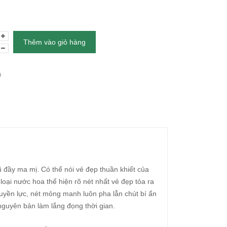
Thêm vào giỏ hàng
 đầy ma mị. Có thể nói vẻ đẹp thuần khiết của
 loại nước hoa thể hiện rõ nét nhất vẻ đẹp tỏa ra
 quyền lực, nét mỏng manh luôn pha lẫn chút bí ẩn
nguyên bản làm lắng đọng thời gian.