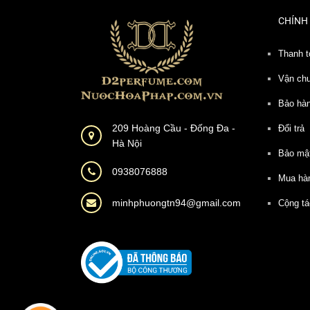
CHÍNH
Thanh t
Vận ch
Bảo hà
209 Hoàng Cầu - Đống Đa -
Đổi trả
Hà Nội
Bảo mậ
0938076888
Mua hà
minhphuongtn94@gmail.com
Cộng tá