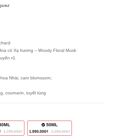
iguez
chard
oa cỏ Xạ hương – Woody Floral Musk
uyến rũ.
 hoa Nhài, cam blomssom;
g, coumarin, tuyết tùng
30ML
50ML
0₫
1.790.000₫
1.990.000₫
2.290.000₫