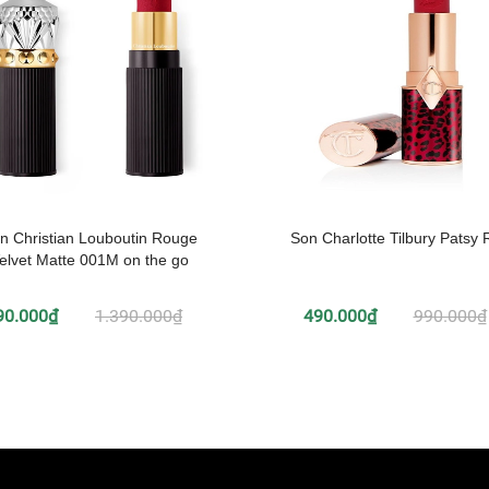
n Christian Louboutin Rouge
Son Charlotte Tilbury Patsy 
elvet Matte 001M on the go
90.000₫
1.390.000₫
490.000₫
990.000₫