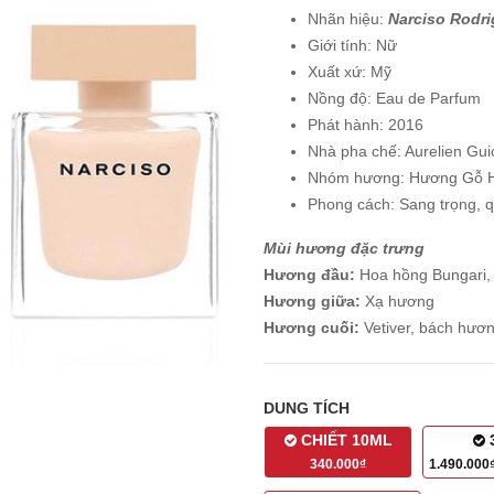
Nhãn hiệu:
Narciso Rodr
Giới tính: Nữ
Xuất xứ: Mỹ
Nồng độ: Eau de Parfum
Phát hành: 2016
Nhà pha chế: Aurelien Gui
Nhóm hương: Hương Gỗ H
Phong cách: Sang trọng, q
Mùi hương đặc trưng
Hương đầu:
Hoa hồng Bungari,
Hương giữa:
Xạ hương
Hương cuối:
Vetiver, bách hươn
DUNG TÍCH
CHIẾT 10ML
340.000₫
1.490.00