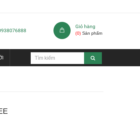
Giỏ hàng
 0938076888
(
0
)
Sản phẩm
ỚI
EE