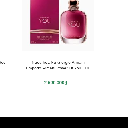
Red
Nước hoa Nữ Giorgio Armani
Nước hoa
Emporio Armani Power Of You EDP
Pas
2.690.000₫
3.290.0