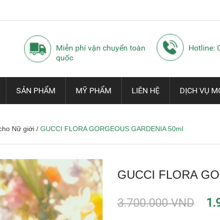
Miễn phí vận chuyển toàn
Hotline:
quốc
SẢN PHẨM
MỸ PHẨM
LIÊN HỆ
DỊCH VỤ M
cho Nữ giới
/
GUCCI FLORA GORGEOUS GARDENIA 50ml
GUCCI FLORA GO
3.700.000 VND
1.