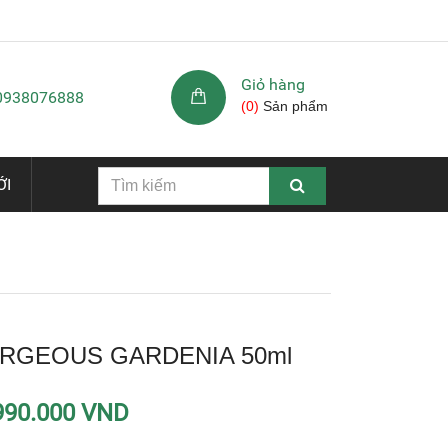
Giỏ hàng
 0938076888
(
0
)
Sản phẩm
ỚI
RGEOUS GARDENIA 50ml
990.000 VND