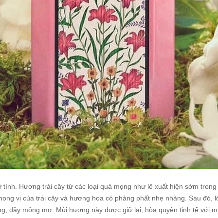
 tính. Hương trái cây từ các loại quả mọng như lê xuất hiện sớm tron
phong vị của trái cây và hương hoa cỏ phảng phất nhẹ nhàng. Sau đó,
ng, đầy mộng mơ. Mùi hương này được giữ lại, hòa quyện tinh tế với 