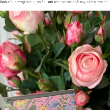
g lành của hương hoa tự nhiên, làm các bạn nữ phải say đắm trước nó.