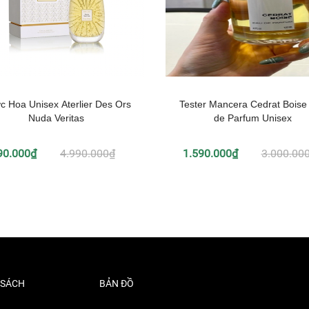
c Hoa Unisex Aterlier Des Ors
Tester Mancera Cedrat Boise
Nuda Veritas
de Parfum Unisex
90.000₫
4.990.000₫
1.590.000₫
3.000.00
 SÁCH
BẢN ĐỒ