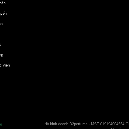
oán
uyển
nh
t
ng
c viên
Hộ kinh doanh D2perfume - MST 019194004554 
o