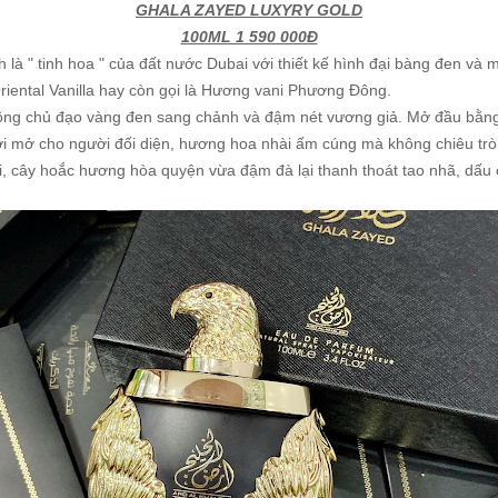
GHALA ZAYED LUXYRY GOLD
100ML 1 590 000Đ
à " tinh hoa " của đất nước Dubai với thiết kế hình đại bàng đen và
riental Vanilla hay còn gọi là Hương vani Phương Đông.
ông chủ đạo vàng đen sang chảnh và đậm nét vương giả. Mở đầu bằn
cởi mở cho người đối diện, hương hoa nhài ấm cúng mà không chiêu tr
sồi, cây hoắc hương hòa quyện vừa đậm đà lại thanh thoát tao nhã, dấ