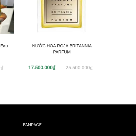
 Eau
NƯỚC HOA ROJA BRITANNIA
NƯỚC H
PARFUM
0₫
17.500.000₫
25.500.000₫
5.990.0
FANPAGE