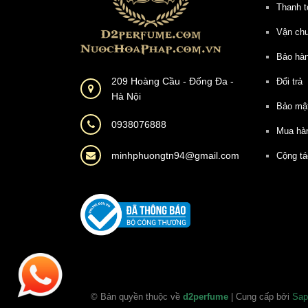
Thanh t
Vận ch
Bảo hà
209 Hoàng Cầu - Đống Đa -
Đổi trả
Hà Nội
Bảo mậ
0938076888
Mua hà
minhphuongtn94@gmail.com
Cộng tá
© Bản quyền thuộc về
d2perfume
| Cung cấp bởi
Sap