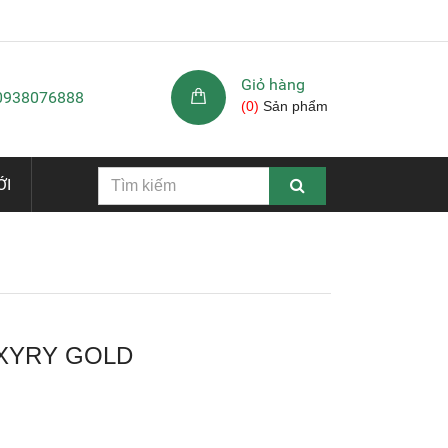
Giỏ hàng
 0938076888
(
0
)
Sản phẩm
ỚI
XYRY GOLD