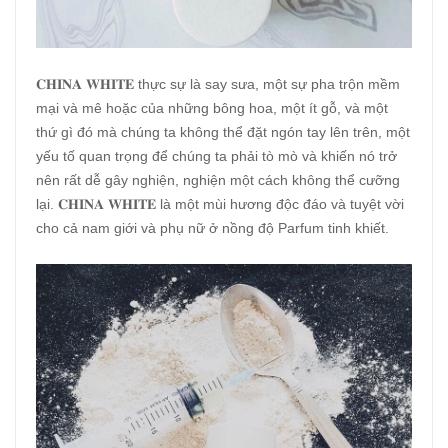
𝐂𝐇𝐈𝐍𝐀 𝐖𝐇𝐈𝐓𝐄 thực sự là say sưa, một sự pha trộn mềm
mại và mê hoặc của những bông hoa, một ít gỗ, và một
thứ gì đó mà chúng ta không thể đặt ngón tay lên trên, một
yếu tố quan trọng để chúng ta phải tò mò và khiến nó trở
nên rất dễ gây nghiện, nghiện một cách không thể cưỡng
lại. 𝐂𝐇𝐈𝐍𝐀 𝐖𝐇𝐈𝐓𝐄 là một mùi hương độc đáo và tuyệt vời
cho cả nam giới và phụ nữ ở nồng độ Parfum tinh khiết.