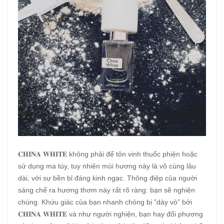
𝐂𝐇𝐈𝐍𝐀 𝐖𝐇𝐈𝐓𝐄 không phải để tôn vinh thuốc phiện hoặc
sử dụng ma túy, tuy nhiên mùi hương này là vô cùng lâu
dài, với sự bền bỉ đáng kinh ngạc. Thông điệp của người
sáng chế ra hương thơm này rất rõ ràng: bạn sẽ nghiện
chúng. Khứu giác của bạn nhanh chóng bị ”dày vò” bởi
𝐂𝐇𝐈𝐍𝐀 𝐖𝐇𝐈𝐓𝐄 và như người nghiện, bạn hay đối phương