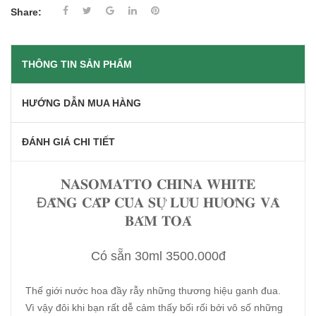
Share:
THÔNG TIN SẢN PHẨM
HƯỚNG DẪN MUA HÀNG
ĐÁNH GIÁ CHI TIẾT
𝐍𝐀𝐒𝐎𝐌𝐀𝐓𝐓𝐎 𝐂𝐇𝐈𝐍𝐀 𝐖𝐇𝐈𝐓𝐄
Đ𝐀̆̉𝐍𝐆 𝐂𝐀̂́𝐏 𝐂𝐔̉𝐀 𝐒𝐔̛̣ 𝐋𝐔̛𝐔 𝐇𝐔̛𝐎̛𝐍𝐆 𝐕𝐀̀
𝐁𝐀́𝐌 𝐓𝐎𝐀̉
Có sẵn 30ml 3500.000đ
Thế giới nước hoa đầy rẫy những thương hiệu ganh đua.
Vì vậy đôi khi bạn rất dễ cảm thấy bối rối bởi vô số những