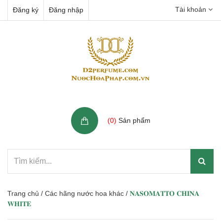
Tài khoản
Đăng ký
Đăng nhập
Giỏ hàng
(
0
)
Sản phẩm
Trang chủ
/
Các hãng nước hoa khác
/
𝐍𝐀𝐒𝐎𝐌𝐀𝐓𝐓𝐎 𝐂𝐇𝐈𝐍𝐀
𝐖𝐇𝐈𝐓𝐄