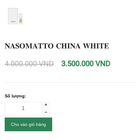
𝐍𝐀𝐒𝐎𝐌𝐀𝐓𝐓𝐎 𝐂𝐇𝐈𝐍𝐀 𝐖𝐇𝐈𝐓𝐄
4.000.000 VND
3.500.000 VND
Số lượng:
Cho vào giỏ hàng