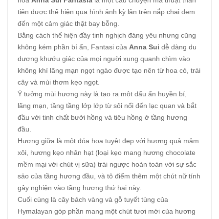
hoa
Anna Sui Fantasia
là một câu chuyện ma thuật thần
tiên được thể hiện qua hình ảnh kỳ lân trên nắp chai đem
đến một cảm giác thật bay bỗng.
Bằng cách thể hiện đầy tinh nghịch đáng yêu nhưng cũng
không kém phần bí ẩn, Fantasi của
Anna Sui
dễ dàng du
dương khướu giác của mọi người xung quanh chìm vào
không khí lãng mạn ngọt ngào được tạo nên từ hoa cỏ, trái
cây và mùi thơm kẹo ngọt.
Ý tưởng mùi hương này là tạo ra một dấu ấn huyền bí,
lãng mạn, tầng tầng lớp lớp từ sôi nổi đến lạc quan và bắt
đầu với tinh chất bưởi hồng và tiêu hồng ở tầng hương
đầu.
Hương giữa là một đóa hoa tuyệt đẹp với hương quả mâm
xôi, hương kẹo nhân hạt (loại kẹo mang hương chocolate
mềm mại với chút vị sữa) trái ngược hoàn toàn với sự sắc
sảo của tầng hương đầu, và tô điểm thêm một chút nữ tính
gây nghiện vào tầng hương thứ hai này.
Cuối cùng là cây bách vàng và gỗ tuyết tùng của
Hymalayan góp phần mang một chút tươi mới của hương